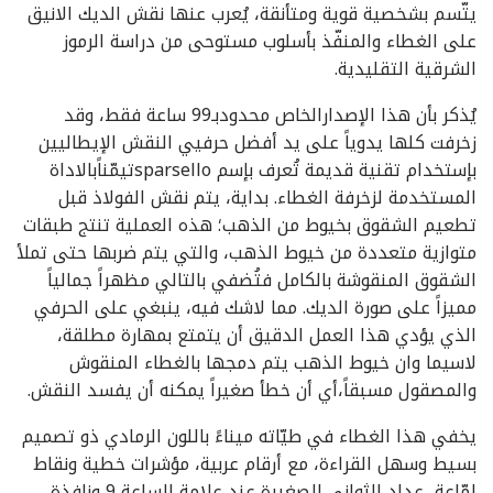
يتّسم بشخصية قوية ومتأنقة، يُعرب عنها نقش الديك الانيق
على الغطاء والمنفّذ بأسلوب مستوحى من دراسة الرموز
الشرقية التقليدية.
يُذكر بأن هذا الإصدارالخاص محدودبـ99 ساعة فقط، وقد
زخرفت كلها يدوياً على يد أفضل حرفيي النقش الإيطاليين
بإستخدام تقنية قديمة تُعرف بإسم sparselloتيمّناًبالاداة
المستخدمة لزخرفة الغطاء. بداية، يتم نقش الفولاذ قبل
تطعيم الشقوق بخيوط من الذهب؛ هذه العملية تنتج طبقات
متوازية متعددة من خيوط الذهب، والتي يتم ضربها حتى تملأ
الشقوق المنقوشة بالكامل فتُضفي بالتالي مظهراً جمالياً
مميزاً على صورة الديك. مما لاشك فيه، ينبغي على الحرفي
الذي يؤدي هذا العمل الدقيق أن يتمتع بمهارة مطلقة،
لاسيما وان خيوط الذهب يتم دمجها بالغطاء المنقوش
والمصقول مسبقاً،أي أن خطأ صغيراً يمكنه أن يفسد النقش.
يخفي هذا الغطاء في طيّاته ميناءً باللون الرمادي ذو تصميم
بسيط وسهل القراءة، مع أرقام عربية، مؤشرات خطية ونقاط
لمّاعة، عداد الثواني الصغيرة عند علامة الساعة 9 ونافذة