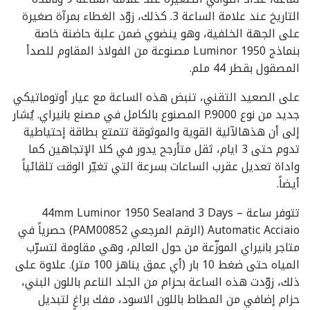
التاريخ عند علامة الساعة 3. كذلك، زوّد الغطاء بمرآة صغيرة
على الجهة الخلفية، وهو ينضوي ضمن علبة حاضنة خاصة
بنماذج Luminor 1950 مصنوعة من الفولاذ المقاوم للصدأ
المصقول بقطر 44 ملم.
على الصعيد التقني، تنبض هذه الساعة مع عيار أوتوماتيكي
جديد من نوع P.9000 المصنوع بالكامل في مصنع بانيراي. يُشار
إلى أن هذهالآلية القوية والموثوقة تتمتع بطاقة إحتياطية
تدوم حتى 3 ايام، ثقل متأرجح يدور في كلا الإتجاهين كما
واداة تعديل عقرب الساعات بسرعة التي تغيّر الوقت تلقائياً
أيضاً.
تتوفر ساعة – 44mm Luminor 1950 Sealand 3 Days
Automatic Acciaio (الرقم المرجعي PAM00852) حصرياً في
متاجر بانيراي الموزّعة من حول العالم، وهي مقاومة لتسرّب
المياه حتى ضغط 10 بار (أي عمق يناهز 100 متر). علاوة على
ذلك، زوّدت هذه الساعة بحزام من الجلد الناعم باللون البني،
حزام إضافي من المطاط باللون الاسود، مفك براغٍ لتبديل