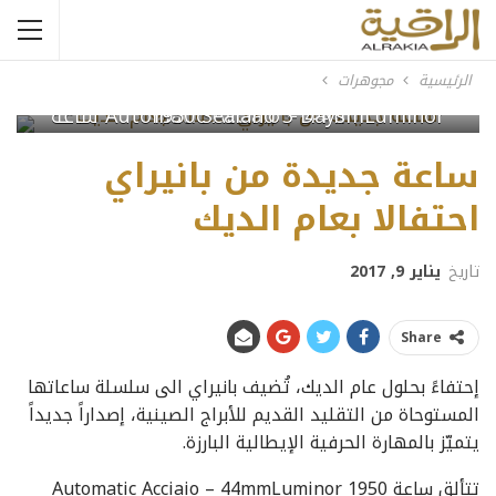
الرئيسية
مجوهرات
ساعة Automatic Acciaio – 44mmLuminor 1950 Sealand 3 Days
ساعة جديدة من بانيراي
احتفالا بعام الديك
تاريخ
يناير 9, 2017
Share
إحتفاءً بحلول عام الديك، تُضيف بانيراي الى سلسلة ساعاتها
المستوحاة من التقليد القديم للأبراج الصينية، إصداراً جديداً
يتميّز بالمهارة الحرفية الإيطالية البارزة.
تتألق ساعة Automatic Acciaio – 44mmLuminor 1950