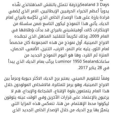
Sealand 3 Daysبزخرفة تتمثل بالنقش المذهلالذي نفّذه
يدوياً أعظم الخبراء الحرفيين الإيطاليين، الامر الذي يُضفي
فرادة بارزة على هذا الإصدار الخاص الذي تكرّسه بانيراي لعام
الديك. يأتي هذا النموذج ليكون التاسع ضمن سلسلة من
الإبتكارات كانت أوفيتشيني بانيراي قد بدأت بإطلاقها في
العام 2009، وذلك تكريماً للتقليد المذهل الذي تجسّده
الابراج الصينية. أول نموذج من هذه المجموعة كان مخصصاً
لعام الثور، يليه عام النمر، الارنب، التنين، الأفعى، الحصان،
العنزة ثم القرد، وها هو اليوم النموذج الجديد من
ساعاتLuminor 1950 Sealand يرحّب بعام الديك الذي يبدأ
في 28 يناير 2017.
وفقاً للتقويم الصيني، يعتبر برج الديك الاكثر حيوية وعزماً بين
الابراج الصينية، وهو يرمز للمثابرة. فالاشخاص المولودون خلال
هذا العام يتمتعون بقوة الإقناع، الشجاعة والإبداع، هم لا
يرغبون بالإعتماد على قرارات الآخرين وفي الوقت عينه يتوقون
ليكونوا محط الإهتمام. من هنا، تنعكس هذه المزايا التي
يتميّز بها برج الديك من خلال الإصدار الخاص الجديد الذي