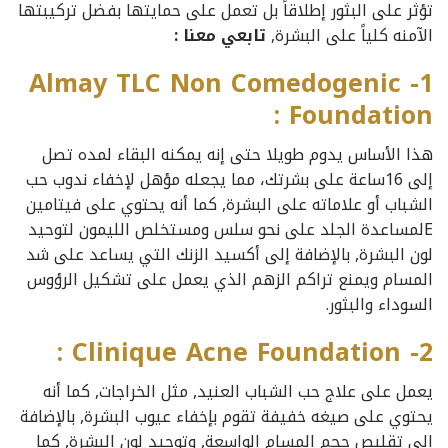
تؤثر على البثور إطلاقاً بل تعمل على حمايتها بفضل تركيبتها
الآمنه كلياً على البشرة,
تابعي معنا :
1- Almay TLC Non Comedogenic
Foundation :
هذا الأساس يدوم طويلا حتى إنه يمكنه البقاء لمده تصل
إلى 16ساعة على بشرتك، مما يجعله مؤهل لإخفاء ندوب حب
الشباب أو علاماته على البشرة, كما أنه يحتوي على فيتامين
Eلمساعدة الجلد على نحو سلس ومستخلص الليمون لتوحيد
لون البشرة, بالإضافة إلى أكسيد الزنك التي يساعد على شد
المسام ويمنع تراكم الزهم الذي يعمل على تشكيل الرؤوس
السوداء والبثور.
2- Clinique Acne Foundation :
يعمل على علاج حب الشباب العنيد, مثل الخراجات, كما أنه
يحتوي على صيغه خفيفة تقوم بإخفاء عيوب البشرة, بالإضافة
إلى تقليص حجم المسام الواسعة, وتوحيد لون البشرة, كما