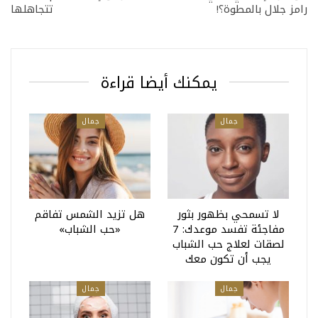
رامز جلال بالمطوة؟!
تتجاهلها
يمكنك أيضا قراءة
جمال
جمال
لا تسمحي بظهور بثور
هل تزيد الشمس تفاقم
مفاجئة تفسد موعدك: 7
«حب الشباب»
لصقات لعلاج حب الشباب
يجب أن تكون معك
جمال
جمال