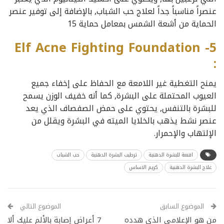
عنصراً مناسباً جداً لعلاج حب الشباب, بالإضافة إلى توفير عنصر
الحماية من أشعة الشمس بمعامل حماية 15
5- Elf Acne Fighting Foundation
:
يمنح التغطية غير اللامعة مع الحفاظ على إخفاء جميع
العيوب المحتملة على البشرة, كما أنه خفيف الوزن يسمح
للبشرة بالتنفس, يحتوي على حمض الصفصاف الذي يعد
عنصر نشط يذهب بالخلايا الميته في البشرة ويقلل من
الإلتهاب والإحمرار.
اقنعة للبشرة الدهنية
ترطيب البشرة الدهنية
حب الشباب
علاج البشرة الدهنية
كريم الاساس
الموضوع السابق
الموضوع التالي
من هو الإعلامي الذي هدده
7 أعراض إصابة بالألم عليك ألا