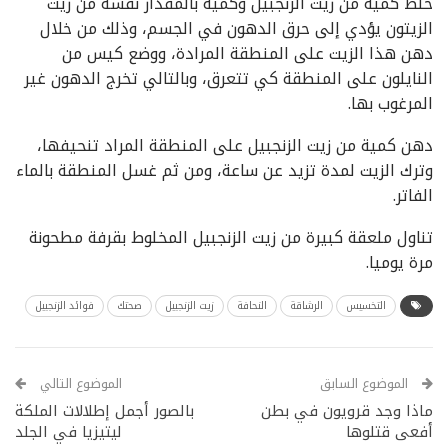
خلط كمية من زيت الزنجبيل وكمية بالمقدار نفسه من زيت
الزيتون يؤدي إلى حرق الدهون في الجسم، وذلك من خلال
دهن هذا الزيت على المنطقة المرادة، ووضع كيس من
النايلون على المنطقة كي تتعرق، وبالتالي تخرج الدهون غير
المرغوب بها.
دهن كمية من زيت الزنجبيل على المنطقة المراد تنحيفها،
وترك الزيت لمدة تزيد عن ساعة، ومن ثم غسل المنطقة بالماء
الفاتر.
تناول ملعقة كبيرة من زيت الزنجبيل المخلوط بقرفة مطحونة
مرة يوميا.
التخسيس
الرشاقة
النحافة
زيت الزنجبيل
صحتك
فوائد الزنجبيل
الموضوع السابق
الموضوع التالي
ماذا وجد قرويون في بطن
بالصور أجمل إطلالات الملكة
أفعى قتلوها
ليتيزيا في الجلد