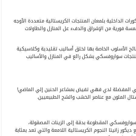
رات الداخلیة بلمعان المنتجات الكریستالیة متعددة الأوجه
سة فوریة من الإشراق والدفء عل المنازل والطاولات
ئح الأسلوب الخاصة بها لخلق أسالیب تقلیدیة وكلاسیكیة
نتجات سواروفسكي بشكل رائع في المنازل والأسالیب
 هي المفضلة لدي فهي تفیض بمشاعر الحنین إلي الماضي!
تال الملون مع عناصر الخشب والشح الطبیعیین.
ل سواروفسكي المقطوعة بدقة إلى الزینات المصقولة،
كور زانیتا النجوم الكریستالیة اللامعة والتي تعد بمثابة