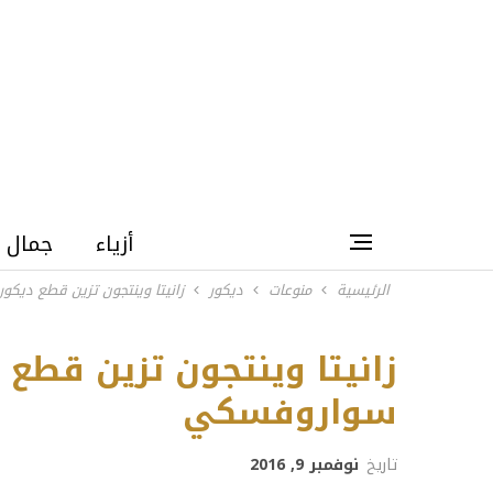
أزياء
جمال
الرئيسية
منوعات
ديكور
زانیتا وینتجون تزين قطع دی
زانیتا وینتجون تزين قطع
سواروفسكي
تاريخ
نوفمبر 9, 2016