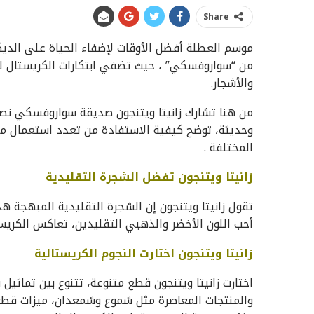
Share
موسم العطلة أفضل الأوقات لإضفاء الحیاة على الدیكو
من “سواروفسكي” ، حيث تضفي ابتكارات الكریستال لم
والأشجار.
من هنا تشارك زانیتا ویتنجون صدیقة سواروفسكي نصا
وحدیثة، توضح كیفیة الاستفادة من تعدد استعمال م
المختلفة .
زانیتا ویتنجون تفضل الشجرة التقليدية
تقول زانیتا ویتنجون إن الشجرة التقلیدیة المبهجة
أحب اللون الأخضر والذھبي التقلیدین، تعاكس الكریس
زانیتا ویتنجون اختارت النجوم الكريستالية
اختارت زانیتا ویتنجون قطع متنوعة، تتنوع بین تماثی
والمنتجات المعاصرة مثل شموع وشمعدان، میزات قطع دی