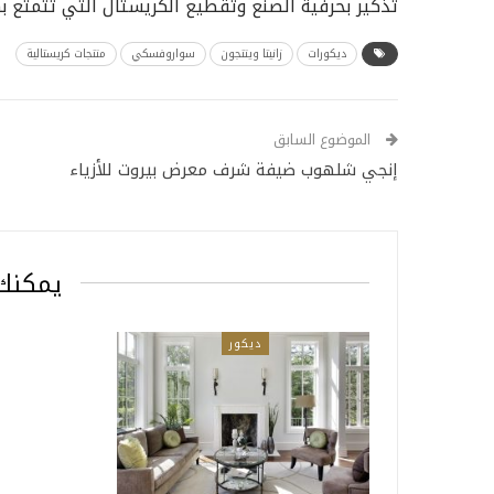
تذكیر بحرفیة الصنع وتقطیع الكریستال التي تتمتع 
ديكورات
زانیتا وینتجون
سواروفسكي
منتجات كريستالية
الموضوع السابق
إنجي شلهوب ضيفة شرف معرض بيروت للأزياء
يمكنك 
ديكور