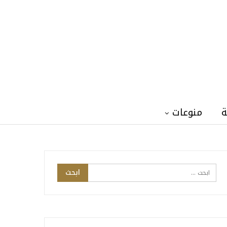
ة
منوعات