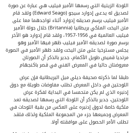
اللوحة الزيتية التي رسمها الأمير فيليب هي عبارة عن صورة
لصديق له يدعى إدوارد سيجو (Edward Seago) ولقد قام
الأمير فيليب برسم صديقه إدوارد أثناء تواجدهما معا على
متن اليخت الملكي بريطانيا (Britannia) خلال جولة الأمير
فيليب العالمية في 1956-1957، ولقد قام إدوارد هو الآخر
برسم صورة لصديقه الأمير فيليب ظهر فيها الأمير وهو
يجلس مسترخيا على متن اليخت ولقد ظهر الأمير في الصورة
مرتديا قميص طويل الأكمام، جدير بالذكر أن الصورتان
معروضتان حاليا في المعرض الفني في قصر باكنجهام
طبقا لما ذكرته صحيفة ديلي ميل البريطانية فإن عرض
اللوحتين في داخل المعرض تطلب مفاوضات طويلة مع دوق
إدنبره الذي لم يكن متحمسا في البداية لفكرة عرض
اللوحتين، جدير بالذكر أن اللوحة التي رسمها لصديقه تعد
ملكية خاصة لدوق إدنبره على العكس من بقية اللوحات في
المعرض وجميعها جزء من المجموعة الملكية ولذلك فلقد
تطلب الأمر الحصول على موافقته أولا.