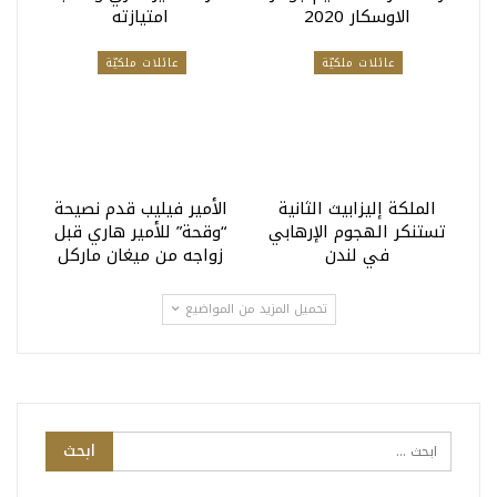
الاوسكار 2020
امتيازته
عائلات ملكيّة
عائلات ملكيّة
الملكة إليزابيث الثانية
الأمير فيليب قدم نصيحة
تستنكر الهجوم الإرهابي
“وقحة” للأمير هاري قبل
في لندن
زواجه من ميغان ماركل
تحميل المزيد من المواضيع