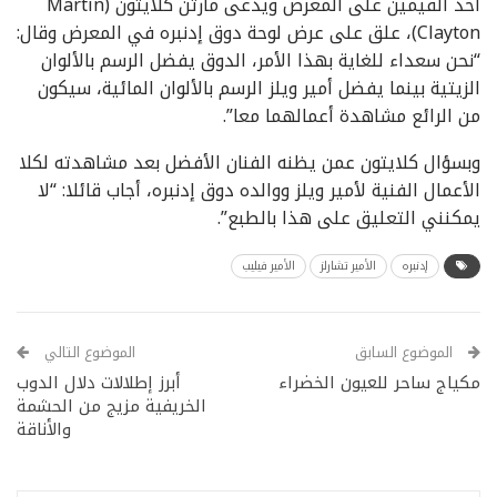
أحد القيمين على المعرض ويدعى مارتن كلايتون (Martin
Clayton)، علق على عرض لوحة دوق إدنبره في المعرض وقال:
“نحن سعداء للغاية بهذا الأمر، الدوق يفضل الرسم بالألوان
الزيتية بينما يفضل أمير ويلز الرسم بالألوان المائية، سيكون
من الرائع مشاهدة أعمالهما معا”.
وبسؤال كلايتون عمن يظنه الفنان الأفضل بعد مشاهدته لكلا
الأعمال الفنية لأمير ويلز ووالده دوق إدنبره، أجاب قائلا: “لا
يمكنني التعليق على هذا بالطبع”.
إدنبره
الأمير تشارلز
الأمير فيليب
الموضوع السابق
الموضوع التالي
مكياج ساحر للعيون الخضراء
أبرز إطلالات دلال الدوب
الخريفية مزيج من الحشمة
والأناقة