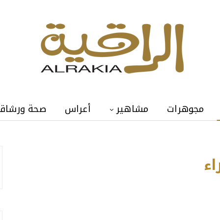
مجوهرات
مشاهير
أعراس
صحة ورشاق
أماندا
اء