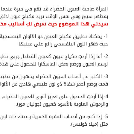
المرأة صاحبة العيون الخضراء قد تقع في حيرة عندما
بمظهر سيئ وفي نفس الوقت تريد مكياج عيون لائق وي
سيدتي هذا الموضوع حيث نعرض لكِ أساليب مختلف
1- يمكنك تطبيق مكياج العيون ذو الألوان البنفسجية
حيث ظهر اللون البنفسجي رائع على عينيها.
2- أما إذا أردتِ مكياج عيون كعيون القطط, جربي تطب
لرسم العيون ووضع بعض الماسكارا للحصول على هذة ا
3- الكثير من أصحاب العيون الخضراء يخشون من تطبيق 
قمت بوضع أحمر شفاة ذو لون طبيعي هادئ من الألوان ا
4-إذا أردتِ الحصول على تعزيز أقوى للعيون الخضراء
والرموش العلوية بالأسود كعيون (جوليان مور).
5- إذا كنتِ من أصحاب البشرة الخمرية وعينك ذات لو
مثل (ميلا كونيس).