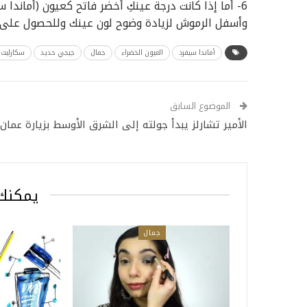
6- أما إذا كانت درجة عينكِ أخضر فاتح كعيون (أماندا
وأسفل الرموش لزيادة وضوح لون عينك وللحصول على 
أماندا سيفرد
العيون الخضراء
جمال
جيجي حديد
سكارليت
الموضوع السابق
الأمير تشارلز يبدأ جولته إلى الشرق الأوسط بزيارة عمان
يمكنك 
جمال