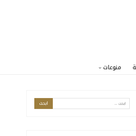
ة
منوعات