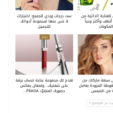
للعناية الذاتية من
ست درجات وردي للجميع: اختيارات
أنظف وأكثر وعياً
لا غنى عنها لمجموعة أدواتك
المكونات
للتجميل
جمال
جمال
 سبعة ماركات من
نقدم لكِ مجموعة عناية تنساب برقة
غوطة المزودة بعامل
على شفتيك… ولمعان يعكس
ة من الشمس
حضورك المتفرّد PRADA…
زيد من المواضيع