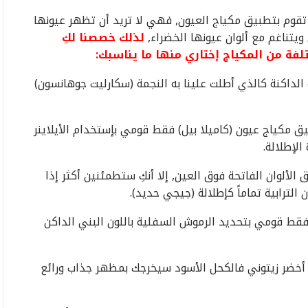
 تقوم بتطبيق مكياج العيون, فهي لا تريد أن تظهر عيونها
تناغم مع ألوان عيونها الخضراء,
لذلك خصصنا لكِ
ة من المكياج إختاري منها ما يناسبك:
 الداكنة كالذي أطلت علينا به النجمة (سكارليت جوهانسون)
يق مكياج عيون (كاميلا بيل) فقط قومي بإستخدام الأيلاينر
لإطلالة.
الألوان الفاتحة فوق العين, إلا أنكِ ستطمئنين أكثر إذا
لترابية تماماً كإطلالة (جيجي حديد).
, فقط قومي بتحديد الرموش السفلية باللون البني الداكن
ن أخضر زيتوني فالكحل الأسود سيخرجك بمظهر جذاب ورائع