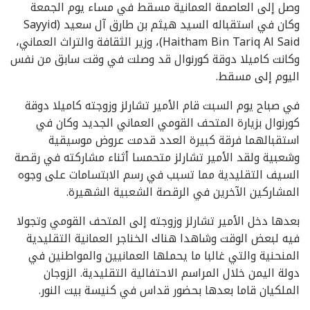
وصل إلى العاصمة العمانية مسقط في مساء يوم الجمعة
وكان في استقباله السيد هيثم بن طارق آل سعيد (Sayyid
Haitham Bin Tariq Al Said)، وزير الثقافة والتراث العماني،
وكانت كاميلا دوقة كورنوال قد وصلت في وقت سابق من نفس
اليوم إلى مسقط.
في صباح يوم السبت قام الأمير تشارلز وزوجته كاميلا دوقة
كورنوال بزيارة المتحف القومي العماني الجديد وكان في
استقبالهما فرقة كبيرة العدد قدمت عروض موسيقية
وشعبية ولقد الأمير تشارلز متحمسا أثناء مشاركته في رقصة
السيف التقليدية مما تسبب في رسم الابتسامات على وجوه
المشاركين الآخرين في الرقصة الشعبية الشهيرة.
بعدها دخل الأمير تشارلز وزوجته إلى المتحف القومي وتجولا
فيه لبعض الوقت وشاهدا هناك الخناجر العمانية التقليدية
المنحنية والتي غالبا ما يحملها العمانيين والمواطنين في
دولة اليمن خلال المراسم الاحتفالية التقليدية. الزوجان
الملكيان قاما بعدها بحضور قداس في كنيسة بيت النور.