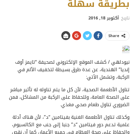
بطريقة سهلة
تاريخ
أكتوبر 18, 2016
Share
نيودلهي / كشف الموقع الإلكتروني لصحيفة “تايمز أوف
إنديا” الهندية، عن عدة طرق بسيطة لتخفيف الألم في
الركبة، وتشمل الآتي:
تناول الأطعمة الصحية، لأن كل ما يتم تناوله له تأثير مباشر
على الصحة العامة، وللحفاظ على الركبة من المشاكل، فمن
الضروري تناول طعام صحي مغذي.
وكذلك تناول الأطعمة الغنية بفيتامين “د”، لأن هناك أدلة
علمية تدعم دور فيتامين “د” جنبا إلى جنب مع الكالسيوم،
والحفاظ على صحة العظام في جميع الأعمار، كما أن نقص