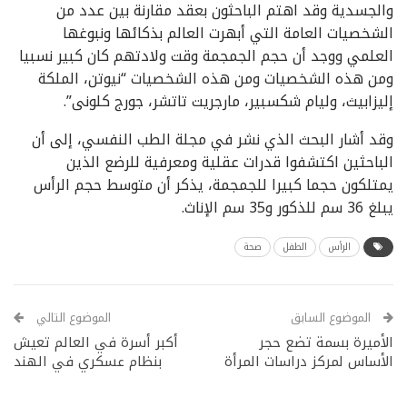
والجسدية وقد اهتم الباحثون بعقد مقارنة بين عدد من
الشخصيات العامة التي أبهرت العالم بذكائها ونبوغها
العلمي ووجد أن حجم الجمجمة وقت ولادتهم كان كبير نسبيا
ومن هذه الشخصيات ومن هذه الشخصيات “نيوتن، الملكة
إليزابيث، وليام شكسبير، مارجريت تاتشر، جورج كلونى”.
وقد أشار البحث الذي نشر في مجلة الطب النفسي، إلى أن
الباحثين اكتشفوا قدرات عقلية ومعرفية للرضع الذين
يمتلكون حجما كبيرا للجمجمة، يذكر أن متوسط حجم الرأس
يبلغ 36 سم للذكور و35 سم الإناث.
الرأس
الطفل
صحة
الموضوع السابق
الموضوع التالي
الأميرة بسمة تضع حجر
أكبر أسرة في العالم تعيش
الأساس لمركز دراسات المرأة
بنظام عسكري في الهند