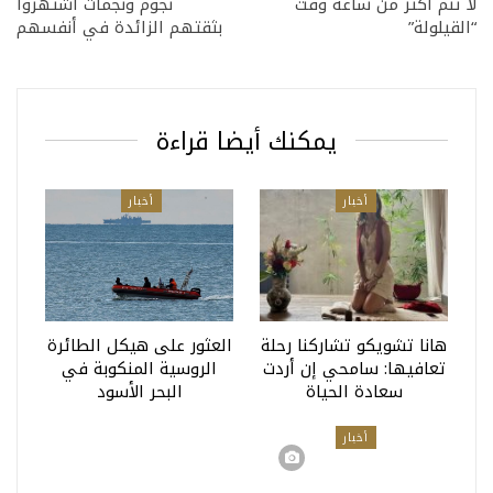
لا تنم أكثر من ساعة وقت
نجوم ونجمات اشتهروا
“القيلولة”
بثقتهم الزائدة في أنفسهم
يمكنك أيضا قراءة
أخبار
أخبار
هانا تشويكو تشاركنا رحلة
العثور على هيكل الطائرة
تعافيها: سامحي إن أردت
الروسية المنكوبة في
سعادة الحياة
البحر الأسود
أخبار