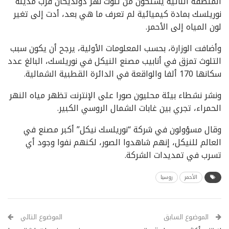
المنطقة النائية يشتكون من تلوث نهر دولديكان قرب مدينة
نوريلسك بمادة كيميائية لم تعرف ما هي بعد، أدت إلى تغير
لون المياه إلى الأحمر.
وأضافت الوزارة، بحسب المعلومات الأولية، يرجح أن يكون سبب
التلوث تمزق في أنابيب مصنع النيكل في نوريلسك، البالغ عدد
سكانها 170 ألفا والواقعة في الدائرة القطبية الشمالية.
ونشر نشطاء بيئة محليون صورا على الإنترنت تظهر مياه النهر
الحمراء، تجري بين غابات الشمال الروسي الكبير.
وقال مسؤولون في شركة “نوريلسك نيكل” أكبر مصنع في
العالم للنيكل، إنهم شاهدوا الصور، لكنهم نفوا وجود أي
تسرب في تمديدات الشركة.
الأحمر
روسيا
الموضوع السابق
الموضوع التالي