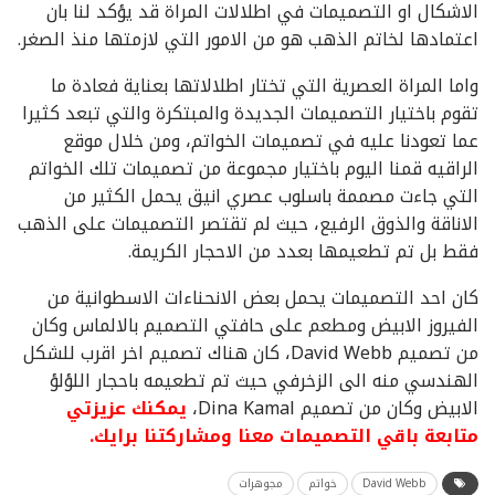
الاشكال او التصميمات في اطلالات المراة قد يؤكد لنا بان
اعتمادها لخاتم الذهب هو من الامور التي لازمتها منذ الصغر.
واما المراة العصرية التي تختار اطلالاتها بعناية فعادة ما
تقوم باختيار التصميمات الجديدة والمبتكرة والتي تبعد كثيرا
عما تعودنا عليه في تصميمات الخواتم، ومن خلال موقع
الراقيه قمنا اليوم باختيار مجموعة من تصميمات تلك الخواتم
التي جاءت مصممة باسلوب عصري انيق يحمل الكثير من
الاناقة والذوق الرفيع، حيث لم تقتصر التصميمات على الذهب
فقط بل تم تطعيمها بعدد من الاحجار الكريمة.
كان احد التصميمات يحمل بعض الانحناءات الاسطوانية من
الفيروز الابيض ومطعم على حافتي التصميم بالالماس وكان
من تصميم David Webb، كان هناك تصميم اخر اقرب للشكل
الهندسي منه الى الزخرفي حيث تم تطعيمه باحجار اللؤلؤ
الابيض وكان من تصميم Dina Kamal،
يمكنك عزيزتي
متابعة باقي التصميمات معنا ومشاركتنا برايك.
David Webb
خواتم
مجوهرات