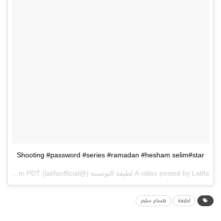
Shooting #password #series #ramadan #hesham selim#star
A video posted by Latifa لطيفة التونسية (@latifaofficial) on
Mar 27, 2016 at 8:24am PDT
لطيفة
هسام سليم