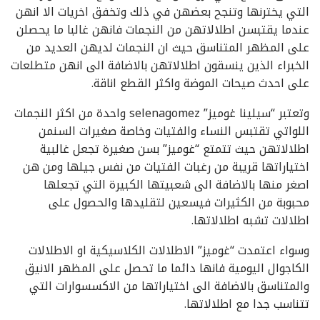
التي يخترنها وتنجح بعضهن في ذلك وتخفق اخريات الا انهن
عندما يقتبسن اطلالاتهن من النجمات فانهن غالبا ما يحصلن
على المظهر المتناسق حيث ان النجمات لديهن العديد من
الخبراء الذين ينسقون اطلالاتهن بالاضافة الى انهن متطلعات
على احدث صيحات الموضة واكثر القطع اناقة.
وتعتبر “سيلينا غوميز” selenagomez واحدة من اكثر النجمات
اللواتي تقتبس النساء والفتيات وخاصة صغيرات السنمن
اطلالاتهن حيث تتمتع “غوميز” بسن صغيرة تجعل غالبية
اختياراتها قريبة من رغبات الفتيات من نفس جيلها ومن هن
اصغر منها بالاضافة الى شعبيتها الكبيرة التي تجعلها
محبوبة من الكثيرات فيسعين لتقليدها والحصول على
اطلالات تشبه اطلالاتها.
وسواء اعتمدت “غوميز” الاطلالات الكلاسيكية او الاطلالات
الكاجوال اليومية فانها دائما ما تحصل على المظهر الانيق
والمتناسق بالاضافة الى اختياراتها من الاكسسوارات التي
تتناسب جدا مع اطلالاتها.