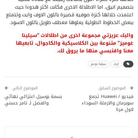
بتصميم انيق، اما الاطلالة الاخرى فكانت اكثر هدوءا حيث
اعتمدت خلالها كنزة صوفيه قصيرة باللون الاوف وايت وتتمتع
ببعض الخطوط الطولية يعلوها معطف طويل باللون الاسود.
واليك عزيزتي مجموعة اخرى من اطلالات “سيلينا
غوميز” متنوعة بين الكلاسيكية والكاجوال، تابعيها
معنا واقتبسي منها ما يروق لك.
ازياء
سيلينا غوميز
الموضوع السابق
الموضوع التالي
فيديو / Huawei تجمع
بسمة بوسيل اعتزالي نهائي
سوبرمان والارملة السوداء
والفضل لـ تامر حسني
لاول مرة