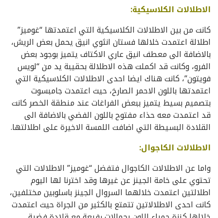
الاطلالات الكلاسيكية:
كانت من بين الاطلالات الكلاسيكية التي اعتمدتها “غوميز”
اطلالة اعتمدت خلالها فستان انثوي انيق يحمل بعض الريش،
بالاضافة الى معطف انيق عاري الاكتاف يتميز بوجود بعض
الفرو، وكانت قد اكملت هذه الاطلالة بحقيبة يد من “لويس
فويتون”، كانت هناك ايضا احدى الاطلالات الكلاسيكية التي
اعتمدتها باللون الاحمر الصارخ، حيث اعتمدت جامبسوت
بتصميم بسيط يتميز ببعض الفراغات عند منطقة الخصر كانت
قد اعتمدت معه حذاء مفتوح باللون الفضي بالاضافة الى
القلادة البسيطة التي اضافت اللمسة الاخيرة على اطلالتها.
الاطلالات الكاجوال:
واما عن الاطلالات الكاجوال فتفضل “غوميز” الاطلالات التي
تحتوي على خامة الجينز عن غيرها وقد اخترنا لها اليوم
اطلالتين اعتمدت خلالهما السروال الجينز باسلوبين مختلفين،
كانت احدى الاطلالاتين تتمتع بالكثير من الجراة حيث اعتمدت
خلالها كنزة حمراء اللون بحمالات رفيعة مع قلادة فضية