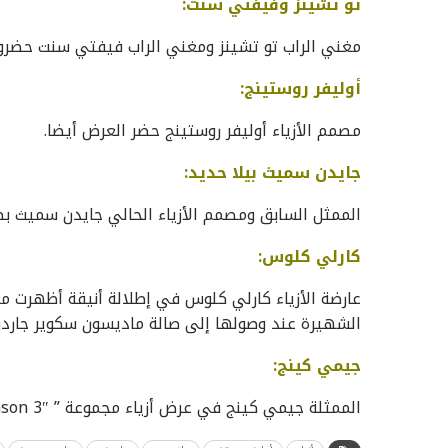
تو تشينز وفيفتي سنت:
مغني الراب تو تشينز ومغني الراب فيفتي سنت حضروا
أوليفر روستينج:
مصمم الأزياء أوليفر روستينج حضر العرض أيضا.
جايدن سميث بيلا حديد:
الممثل السابق ومصمم الأزياء الحالي جايدن سميث بصح
كارلي كلوس:
عارضة الأزياء كارلي كلوس في إطلالة أنيقة أظهرت مع
الشهيرة عند وصولها إلى صالة ماديسون سكوير جاردن
جيمي كينج:
الممثلة جيمي كينج في عرض أزياء مجموعة ” yeezy season 3″.