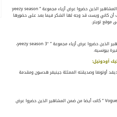
رئيسة تحرير مجلة ” Vogue” الأمريكية كانت من ضمن المشاهير الذين حضروا عرض أزياء مجموعة ” yeezy season
ف أن كاني ويست قد وجه لها الشكر فيما بعد على حضورها
 موقع تويتر.
مغني الراب الشهير جاي زي كان أيضا واحد من المشاهير الذين حضروا عرض أزياء مجموعة ” yeezy season 3″،
رة بيونسيه.
يك أودونيل:
ضا المصارع الشهير ديفد أوتونغا وصديقته الممثلة جينيفر هدسون ومقدمة
كارين رويتفيلد رئيسة التحرير السابقة لمجلة ” Vogue Paris ” كانت أيضا من ضمن المشاهير الذين حضروا عرض