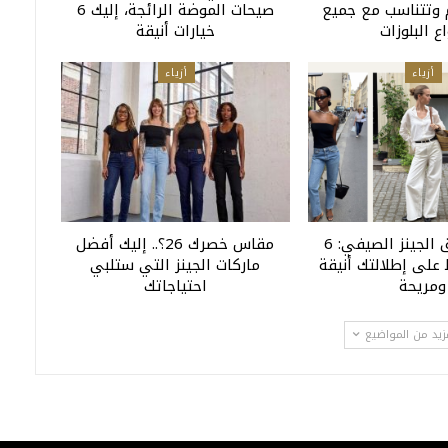
وتتناسب مع جميع
صيحات الموضة الرائجة، إليك 6
اع البلوزات
خيارات أنيقة
أزياء
أزياء
دليل تنسيق الجينز الصيفي: 6
مقاس خصرك 26؟.. إليك أفضل
على إطلالتك أنيقة
ماركات الجينز التي ستلبي
ومريحة
احتياجاتك
زيد من المواضيع