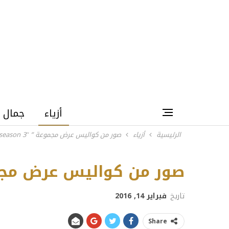
أزياء
جمال
الرئيسية
أزياء
صور من كواليس عرض مجموعة ” yeezy season 3″
&lamar odom
صور من كواليس عرض مجموعة ” on 3″
تاريخ
فبراير 14, 2016
Share