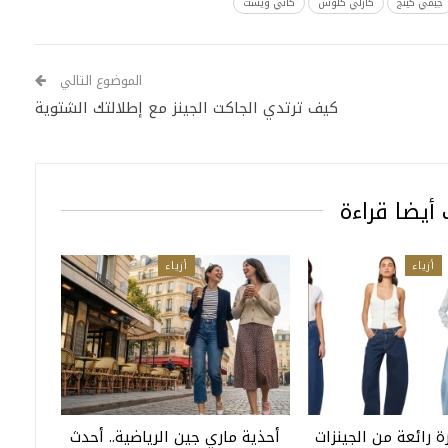
جيمي كينج
كارلي كلوس
كاني ويست
الموضوع التالي
كيف ترتدي الجاكت الجينز مع إطلالتك الشتوية
أيضا قراءة
أزياء
أزياء
 رائعة من الجينزات
أحذية ماري جين الرياضية.. أحدث