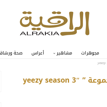
مجوهرات
مشاهير
أعراس
صحة ورشاق
khloe kardashian
yeezy seas