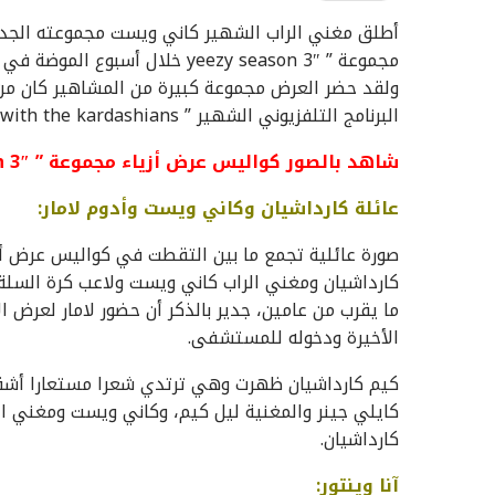
مجموعة ” yeezy season 3″ خلال
ولقد حضر العرض مجموعة كبيرة من المشاهير كان م
البرنامج التلفزيوني الشهير ” keeping up with the kardashians”.
شاهد بالصور كواليس عرض أزياء مجموعة ” yeezy season 3″:
عائلة كارداشيان وكاني ويست وأدوم لامار:
كارداشيان ومغني الراب كاني ويست ولاعب كرة السلة 
ما يقرب من عامين، جدير بالذكر أن حضور لامار لعرض ال
الأخيرة ودخوله للمستشفى.
كيم كارداشيان ظهرت وهي ترتدي شعرا مستعارا أشقر
كايلي جينر والمغنية ليل كيم، وكاني ويست ومغني ال
كارداشيان.
آنا وينتور: