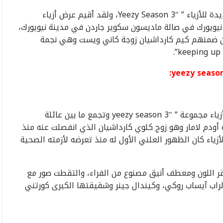
أطلق مغني الراب الشهير كاني ويست مجموعته الجديدة للأزياء ” Yeezy Season 3″، ولقد أقيم عرض أزياء
 أسبوع الموضة في نيويورك في صالة ماديسون سكوير جاردن في مدينة نيويورك،
ن ضمنهم كيم كارداشيان زوجة كاني ويست وهي نجمة
صورة عائلية تجمع ما بين التقطت في كواليس عرض أزياء مجموعة ” yeezy season 3″ وتجمع ما بين عائلة
أودم لامار وهو زوج كلوي كارداشيان الذي انفصلت عنه منذ
أزياء كان الظهور العلني الأول له منذ تعرضه لأزمته الصحية
 اللون ومعطف أنيق مصنوع من الفراء، والتقطت صور مع
راب آيساب روكي، وكيندال جينر وشقيقتها الكبرى كورتني