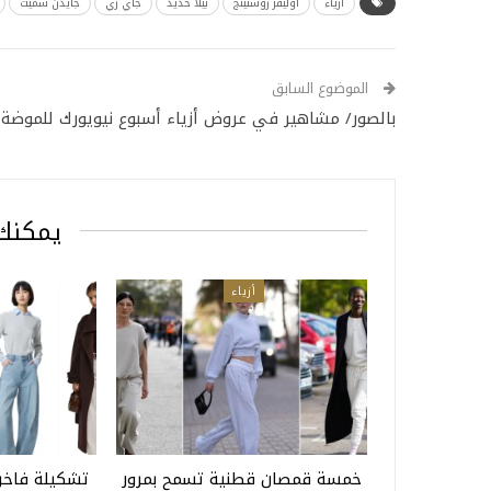
أزياء
أوليفر روستينج
بيلا حديد
جاي زي
جايدن سميث
الموضوع السابق
بالصور/ مشاهير في عروض أزياء أسبوع نيويورك للموضة
يمكنك 
أزياء
خمسة قمصان قطنية تسمح بمرور
تشكيلة فاخرة