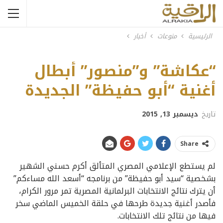
الرئيسية
منوعات
أخبار
أكرم حسني
“عكاشة” و”منصور” أبطال
أغنية “أبو حفيظة” الجديدة
تاريخ
ديسمبر 13, 2015
Share
لم يستطع الإعلامي المصري المتألق أكرم حسني الشهير
بشخصية “سيد أبو حفيظة” من برنامجه “أسعد الله مساءكم”
أن يترك نتائج الانتخابات البرلمانية المصرية تمر مرور الكرام،
فأصدر أغنية جديدة طرحها في حلقة الخميس الماضي سخر
فيها من نتائج تلك الانتخابات.