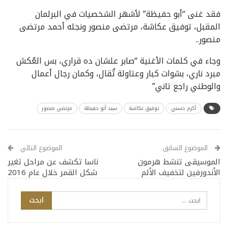
فقد غنى “أبو حفيظة” لأشهر الشخصيات في البرلمان
المقبل، توفيق عكاشة، مرتضى منصور ونجله أحمد مرتضى
منصور..
وجاء في كلمات الأغنية “صابر علشان ده قراري، بس العُكش
مبرد ناري، بشوات كبار وعتاولة تُقال، وكمان رجال أعمال
والوطني راجع تاني”
أكرم حسني
توفيق عكاشة
سيد أبو حفيظة
مرتضى منصور
الموضوع السابق
الموضوع التالي
الموسيقى تنشط هرمون
ناسا تكشف عن مراحل تغير
الأندورفين لتخفيف الألم
شكل القمر خلال عام 2016