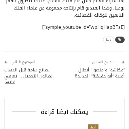
لما سيراه العالم خلال عام 2016 القادم، عندما ينظرون للقمر
يوميا، وهذا الفيديو قام بإنتاجه مجموعة من علماء الفلك
التابعين للوكالة الفضائية.
[symple_youtube id=”wpHqHapBTsE”]
ناسا
الموضوع السابق
الموضوع التالي
“عكاشة” و”منصور” أبطال
نصائح هامة قبل الذهاب
أغنية “أبو حفيظة” الجديدة
لصالون التجميل … تعرفي
عليها
يمكنك أيضا قراءة
أخبار