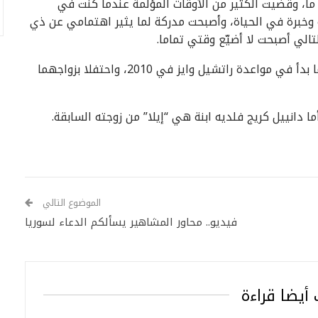
ما، وقضيت الكثير من الأوقات المؤلمة عندما كنت في
وخبرة في الحياة، وأصبحت مدركة لما يثير اهتمامي عن ذي
تالي أصبحت لا أضيّع وقتي تماما.
يشار هنا إلى أن “دانييل كريج” البالغ من العمر 47 عاما بدأ في مواعدة راتشيل وايز في 2010، واحتفلا بزواجهما
 دانييل كريج فلديه ابنة هي “إيلا” من زوجته السابقة.
الموضوع التالي
فيديو.. محاور المشاهير يسألكم الدعاء لسوريا
أيضا قراءة