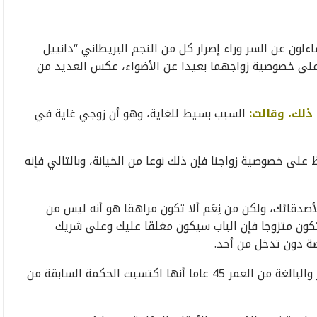
لون عن السر وراء إصرار كل من النجم البريطاني “دانييل
اء على خصوصية زواجهما بعيدا عن الأضواء، عكس العديد من
ذلك، وقالت:
السبب بسيط للغاية، وهو أن زوجي غاية في
على خصوصية زواجنا فإن ذلك نوعا من الخيانة، وبالتالي فإنه
دقائك، ولكن من نِعَم ألا تكون مراهقا هو أنه ليس من
تكون متزوجا فإن الباب سيكون مغلقا عليك وعلى شريك
صة دون تدخل من أحد.
وأوضحت الممثلة العالمية الحائزة على جائزة الأوسكار والبالغة من العمر 45 عاما أنها اكتسبت الحكمة السابقة من