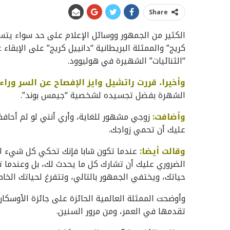
Share
الكثير من الجمهور ووسائل الإعلام على حد سواء يتساء
كريج” والممثلة البريطانية “دانييل كريج” على الإبق
“الثنائيات” الشهيرة في هوليوود.
وأخيرا، قررت راتشيل وايز الإفصاح عن السر وراء 
الشهرة بفضل تجسيده لشخصية “جيمس بوند”.
وأضافت:
زوجي مشهور للغاية، وأري أنني لو لم أحافظ 
عليك أن تحمي زواجك.
وقالت أيضا:
عندما تكون شابا فإنك تحكي كل شيء لأص
الضروري عليك أن تشارك كل ما يحدث لك، بل وعندما 
حياتك، ويختفي الجمهور بالتالي، وتتفرغ لحياتك الخا
تقدمها في العمر، ومن مرور السنين.