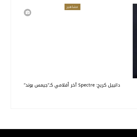
مشاهير
دانييل كريج: Spectre آخر أفلامي كـ”جيمس بوند”