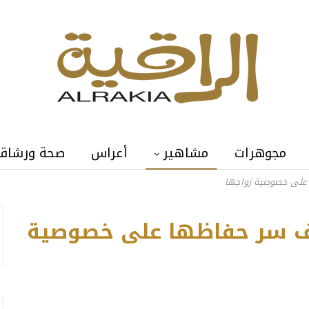
مجوهرات
مشاهير
أعراس
صحة ورشاق
على خصوصية زواجها
ف سر حفاظها على خصوصية