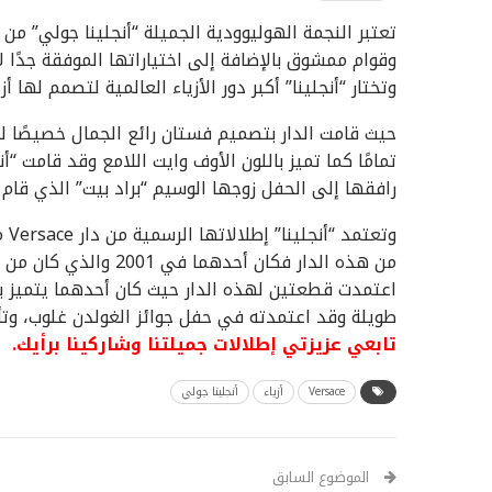
تعتبر النجمة الهوليوودية الجميلة “أنجلينا جولي” من أك
وقوام ممشوق بالإضافة إلى اختياراتها الموفقة جدًا لأ
وتختار “أنجلينا” أكبر دور الأزياء العالمية لتصمم لها أزياءها ومن ب
حيث قامت الدار بتصميم فستان رائع الجمال خصيصًا لن
تمامًا كما تميز باللون الأوف وايت اللامع وقد قامت “
رافقها إلى الحفل زوجها الوسيم “براد بيت” الذي قام 
وتع
اعتمدت قطعتين لهذه الدار حيث كان أحدهما يتميز با
طويلة وقد اعتمدته في حفل جوائز الغولدن غلوب، وتألق
تابعي عزيزتي إطلالات جميلتنا وشاركينا برأيك.
Versace
أزياء
أنجلينا جولي
الموضوع السابق