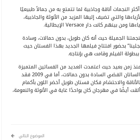
ثر النجمات أناقة وجاذبية لما تتمتع به من جمالاً طبيعيًا
زياءها والتي تضيف إليها المزيد من الأنوثة والجاذبية،
ينهم كانت دار Versace الإيطالية.
جمتنا الجميلة حيث أنه كان طويل، بدون حمالات، وسادة
أنجلينا” بحضور افتتاح فيلمها الجديد بهذا الفستان حيث
ببطولة الفيلم وقامت هي بإنتاجه.
تمد “أنجلينا” إطلالاتها الرسمية من دار Versace منذ زمن بعيد حيث اعتمدت العديد من الفساتين المتميزة
من هذه الدار فكان أحدهما في 2001 والذي كان من الساتان الفضي السادة بدون حمالات، أما في 2009 فقد
لأناقة والاحتشام فكان فستان طويل أخضر اللون بأكمام
ت أيضًا في مهرجان كان بواحدًا غاية في الأنوثة والنعومة،
الموضوع التالي