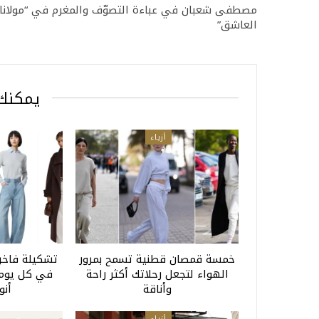
مصطفى شعبان في عباءة التصوّف والمغرم في “مولانا
العاشق”
يمكنك 
أزياء
خمسة قمصان قطنية تسمح بمرور
تشكيلة فاخرة
الهواء لتجعل رحلاتك أكثر راحة
في كل يوم 
وأناقة
أنو
أزياء