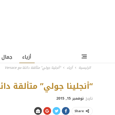
أزياء
جمال
الرئيسية
أزياء
“أنجلينا جولي” متألقة دائمًا مع Versace
إطلالة أثارت ضجّة إعل
“أنجلينا جولي” متألقة دائمًا مع 
تاريخ
نوفمبر 15, 2015
Share