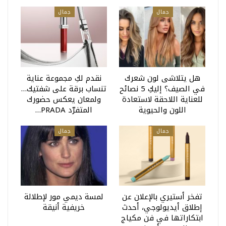
جمال
جمال
هل يتلاشى لون شعرك
نقدم لكِ مجموعة عناية
في الصيف؟ إليكِ 5 نصائح
تنساب برقة على شفتيك…
للعناية اللاحقة لاستعادة
ولمعان يعكس حضورك
اللون والحيوية
المتفرّد PRADA…
جمال
جمال
تفخر أستيري بالإعلان عن
لمسة ديمي مور لإطلالة
إطلاق أيديولوجي، أحدث
خريفية أنيقة
ابتكاراتها في فن مكياج