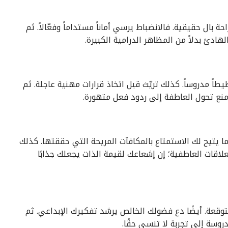
بال حقيقية. فالانضباط يرسي أماناً مستداماً وفعّالاً. ثم
هادئ بدلاً من المظاهر الدرامية الكبيرة.
ً مدروساً. كذلك تريّث قبل اتخاذ قرارات مهنية عاجلة. ثم
منع تحول العاطفة إلى ردود فعل متهورة.
مما يتيح لك الاستمتاع بالمكافآت المريحة التي حققتها. كذلك
اقات العاطفية؛ إن إشعاعك لقيمة الذات يجعلك جذابًا
قعة. أيضًا دع فضولك الخالص يرشد تفكيرك الإبداعي. ثم
روسة إلى تجربة لا تنسى حقًا.