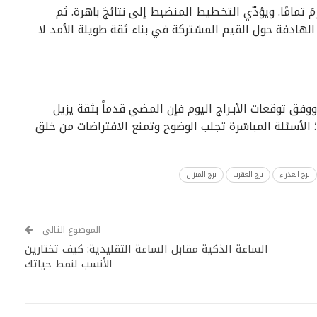
مَ تمامًا. ويؤدّي التخطيط المنضبط إلى نتائجَ باهرة. ثم
الهادفة حول القيم المشتركة في بناء ثقة طويلة الأمد لا
فق توقعات الأبـراج اليوم فإن المضي قدماً بثقة يزيل
؛ الأسئلة المباشرة تجلب الوضوح وتمنع الافتراضات من خلق
برج العذراء
برج العقرب
برج الميزان
الموضوع التالي
الساعة الذكية مقابل الساعة التقليدية: كيف تختارين
الأنسب لنمط حياتك