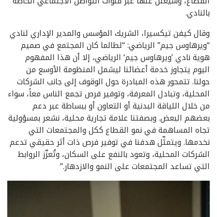
القطاع، وسيعلن عنها عبر قنوات التواصل الاجتماعي الخاصة
بالنادي.
وقال كيفن تيكسيرا، الشريك المؤسس والمدير الإداري لنادي
“ويرهاوس جيم” الرياضي: “لطالما كان المجتمع في صميم
هوية نادي ’ويرهاوس جيم‘ الرياضي، إلا أن هذا المفهوم
اليوم يتجاوز خدمة أعضائنا ليشمل المنظومة الأوسع من
حولنا. تتمحور هذه المبادرة حول الوقوف إلى جانب الشركات
المحلية، وتبادل المعرفة، وتوفير فرص تجمع الناس معاً، سواء
من خلال اللياقة البدنية أو التعاون أو ببساطة عبر دعم
بعضهم البعض. وبصفتنا علامة تجارية محلية، نشعر بمسؤولية
تجاه المساهمة في نمو القطاع ككل والمجتمعات التي
نخدمها. ويتمثّل هدفنا في توفير فرص ذات أثر حقيقي تدعم
الشركات المحلية، وتعود بالنفع على السكان، وتُعزّز الروابط
التي تساعد المجتمعات على النمو والازدهار.”