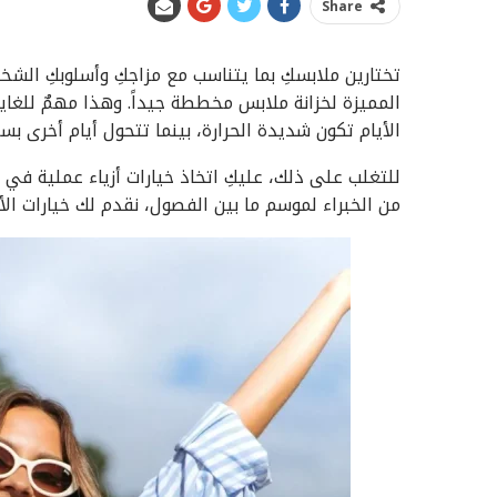
Share
تختارين ملابسكِ بما يتناسب مع مزاجكِ وأسلوبكِ الش
المميزة لخزانة ملابس مخططة جيداً. وهذا مهمٌ للغاي
الأيام تكون شديدة الحرارة، بينما تتحول أيام أخرى بس
للتغلب على ذلك، عليكِ اتخاذ خيارات أزياء عملية 
من الخبراء لموسم ما بين الفصول، نقدم لك خيارات الأز