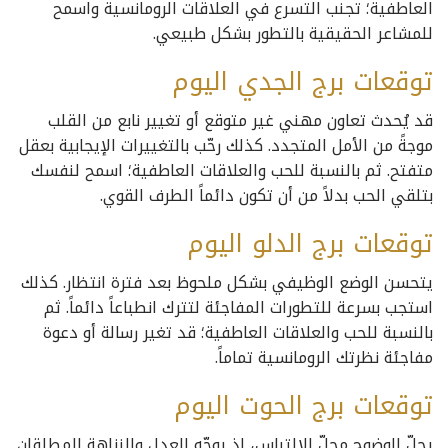
العاطفية؛ تجنب التسرع في العلاقات الرومانسية واسمح
للمشاعر الحقيقية بالتطور بشكل طبيعي.
توقعات برج الجدي اليوم
قد يُحدث تعاون مهني غير متوقع أو تغيير نابع من القلب
موجةً من الأمل المتجدد. كذلك رحّب بالتغييرات الإيجابية بعقل
متفتح. ثم بالنسبة للحب والعلاقات العاطفية؛ اسمح لنفسك
بتلقي الحب بدلاً من أن تكون دائماً الطرف القوي.
توقعات برج الدلو اليوم
يتحسن الوضع الوظيفي بشكل ملحوظ بعد فترة انتظار. كذلك
استجب بسرعة للتطورات المفاجئة لتترك انطباعاً دائماً. ثم
بالنسبة للحب والعلاقات العاطفية؛ قد تغير رسالة أو دعوة
مفاجئة نظرتك الرومانسية تماماً.
توقعات برج الحوت اليوم
يحلّ الوضوح محلّ الالتباس، إذ يوجّه العدل والنزاهة المطلقان