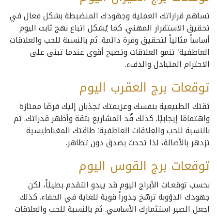
تساهم قراراتك العملية وجهودك المنضبطة بشكل فعال في
تحقيق الاستقرار المهني. كما يُشكل اتباع نهج ثابت اليوم
أساساً مثالياً لتحقيق وفرة دائمة. ثم بالنسبة للحب والعلاقات
العاطفية؛ تنمو العلاقات وتصبح أقوى عندما تبنى على
الاحترام المتبادل والدفء.
توقعات برج العقرب اليوم
ثقتك الطبيعية بنفسك وعزيمتك تجذبان إليك فرصًا ممتازة
واهتمامًا إيجابيًا. كذلك قُد المشاريع بثقة وأظهر قدراتك. ثم
بالنسبة للحب والعلاقات العاطفية؛ طاقتك المغناطيسية
تزدهر بالأصالة، لذا تحدث بصدق دون تظاهر.
توقعات برج القوس اليوم
بحسب توقعـات الأبراج اليوم قد يبدو التقدم بطيئاً، لكن
جهودك الدؤوبة ترسّخ جذوراً قوية للغاية في الخفاء. كذلك
اجعل الصبر استثمارك الأساسي. ثم بالنسبة للحب والعلاقات