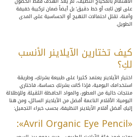
الاهتمام بالمكياج النظيف، لم يعد الهدف فقط الحصول
على لون ثابت أو خط دقيق؛ بل أيضاً ضمان تركيبة خفيفة
وآمنة، تقلل احتمالات التهيج أو الحساسية على المدى
الطويل.
كيف تختارين الآيلاينر الأنسب
لكِ؟
اختيار الآيلاينر يعتمد كثيرا على طبيعة بشرتكِ، وطريقة
استخدامك اليومية، فإذا كانت بشرتكِ حساسة، فاختاري
منتجات خالية من العطور، والمواد الحافظة الثقيلة. وللإطلالة
اليومية: الأقلام الناعمة أفضل من الآيلاينر السائل، ومن هنا
إليكِ أفضل أقلام الآيلاينر النظيفة، بحسب خبراء التجميل:
«Avril Organic Eye Pencil»:
يعتبر ضمن فئة الآيلاينر الطبيعي، حيث يجمع بين السعر