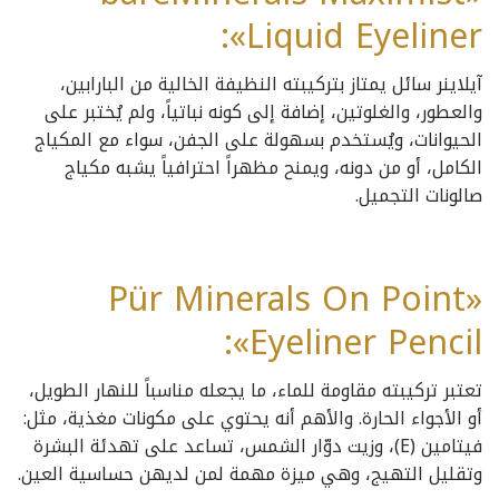
Liquid Eyeliner»:
آيلاينر سائل يمتاز بتركيبته النظيفة الخالية من البارابين،
والعطور، والغلوتين، إضافة إلى كونه نباتياً، ولم يُختبر على
الحيوانات، ويُستخدم بسهولة على الجفن، سواء مع المكياج
الكامل، أو من دونه، ويمنح مظهراً احترافياً يشبه مكياج
صالونات التجميل.
«Pür Minerals On Point
Eyeliner Pencil»:
تعتبر تركيبته مقاومة للماء، ما يجعله مناسباً للنهار الطويل،
أو الأجواء الحارة. والأهم أنه يحتوي على مكونات مغذية، مثل:
فيتامين (E)، وزيت دوّار الشمس، تساعد على تهدئة البشرة
وتقليل التهيج، وهي ميزة مهمة لمن لديهن حساسية العين.