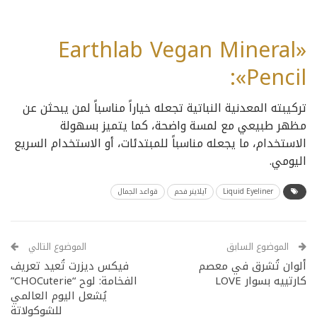
«Earthlab Vegan Mineral
Pencil»:
تركيبته المعدنية النباتية تجعله خياراً مناسباً لمن يبحثن عن
مظهر طبيعي مع لمسة واضحة، كما يتميز بسهولة
الاستخدام، ما يجعله مناسباً للمبتدئات، أو الاستخدام السريع
اليومي.
Liquid Eyeliner
آيلاينر فحم
قواعد الجمال
الموضوع السابق
الموضوع التالي
ألوان تُشرق في معصم
فيكس ديزرت تُعيد تعريف
كارتييه بسوار LOVE
الفخامة: لوح “CHOCuterie”
يُشعل اليوم العالمي
للشوكولاتة