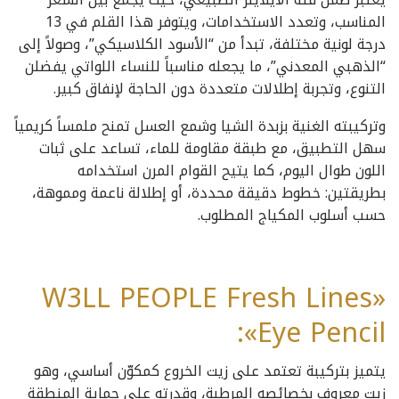
المناسب، وتعدد الاستخدامات، ويتوفر هذا القلم في 13
درجة لونية مختلفة، تبدأ من “الأسود الكلاسيكي”، وصولاً إلى
“الذهبي المعدني”، ما يجعله مناسباً للنساء اللواتي يفضلن
التنوع، وتجربة إطلالات متعددة دون الحاجة لإنفاق كبير.
وتركيبته الغنية بزبدة الشيا وشمع العسل تمنح ملمساً كريمياً
سهل التطبيق، مع طبقة مقاومة للماء، تساعد على ثبات
اللون طوال اليوم، كما يتيح القوام المرن استخدامه
بطريقتين: خطوط دقيقة محددة، أو إطلالة ناعمة ومموهة،
حسب أسلوب المكياج المطلوب.
«W3LL PEOPLE Fresh Lines
Eye Pencil»:
يتميز بتركيبة تعتمد على زيت الخروع كمكوّن أساسي، وهو
زيت معروف بخصائصه المرطبة، وقدرته على حماية المنطقة