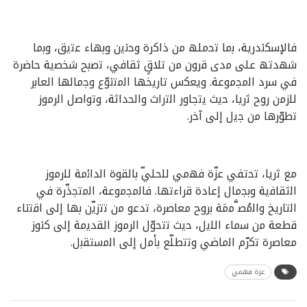
ﻓﺎﻹﺳﻛﻧدرﯾﺔ، ﺑﻣﺎ ﺗﺣﻣﻠﮫ ﻣن ذاﻛرة وﺣﻧﯾن وﺑﮭﺎء ﻋﺗﯾق، وﺑﻣﺎ
ﺷﮭدﺗﮫ ﻋﻠﻰ ﻣدى ﻗرون ﻣن ﺗﻼقٍ ﺛﻘﺎﻓﻲ، ﺗﺻﺑﺢ ﺷﺧﺻﯾﺔ ﺣﺎﺿرة
ﻓﻲ ﺳرد اﻟﻣﺟﻣوﻋﺔ. وﯾﻌﻛس ﺗﺎرﯾﺧﮭﺎ اﻟﻣﺗﻧوّع وﺟﻣﺎﻟﮭﺎ اﻟﻌﺎﺑر
ﻟﻠزﻣن روح ﺛرﯾﺎ، ﺣﯾث ﯾﺗﺟﺎور اﻟﺗراث واﻟﺣداﺛﺔ، وﺗواﺻل اﻟرﻣوز
ﺗطوّرھﺎ ﻣن ﺟﯾل إﻟﻰ آﺧر.
ﻣﻊ ﺛرﯾﺎ، ﺗﺣﺗﻔﻲ ﻋزّة ﻓﮭﻣﻲ ﻟﻠﺣﻠﻲّ ﺑﺎﻟﻘوة اﻟداﺋﻣﺔ ﻟﻠرﻣوز
اﻟﺛﻘﺎﻓﯾﺔ وﺑﺟﻣﺎل إﻋﺎدة ﻗراءﺗﮭﺎ. ﻓﺎﻟﻣﺟﻣوﻋﺔ، اﻟﻣﺗﺟذّرة ﻓﻲ
اﻟﺗﺎرﯾﺦ واﻟﻣُﺻ ﱠﻣﻣَﺔ ﺑروح ﻣﻌﺎﺻرة، ﺗدﻋو ﻣن ﺗﺗزﯾّن ﺑﮭﺎ إﻟﻰ اﻗﺗﻧﺎء
ﻗطﻌﺔ ﻣن ﺳﻣﺎء اﻟﻠﯾل، ﺣﯾث ﺗﺗﺣوّل اﻟرﻣوز اﻟﻘدﯾﻣﺔ إﻟﻰ ﻛﻧوز
ﻣﻌﺎﺻرة ﺗﻛرّم اﻟﻣﺎﺿﻲ وﺗﺗطﻠّﻊ ﺑﺄﻣل إﻟﻰ اﻟﻣﺳﺗﻘﺑل.
عزة فهمي