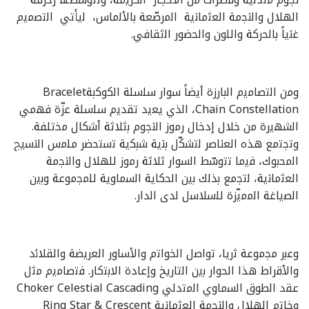
اﻟﮭﻼل واﻟﻧﺟﻣﺔ اﻟﻌﺛﻣﺎﻧﯾﺔ اﻟﻣرﺻّﻌﺔ ﺑﺎﻷﻟﻣﺎس، ﻟﯾﺄﺗﻲ اﻟﺗﺻﻣﯾم
ﻏﻧﯾﺎً ﺑﺎﻟﺣرﻛﺔ واﻟﻠون واﻟﺣﺿور اﻟﺛﻘﺎﻓﻲ.
وﻣن اﻟﺗﺻﺎﻣﯾم اﻟﺑﺎرزة أﯾﺿﺎً ﺳوار ﺳﻠﺳﻠﺔ اﻟﻛوﻛﺑﺔBracelet
Chain Constellation، اﻟذي ﯾﻌﯾد ﺗﻘدﯾم ﺳﻠﺳﻠﺔ ﻋزّة ﻓﮭﻣﻲ
اﻟﺷﮭﯾرة ﻣن ﺧﻼل إدﺧﺎل رﻣوز اﻟﻧﺟوم ﺑﺛﻼﺛﺔ أﺷﻛﺎل ﻣﺧﺗﻠﻔﺔ.
وﺗﺟﺗﻣﻊ ھذه اﻟﻌﻧﺎﺻر ﻟﺗﺷﻛّل ﺑﻧﯾﺔ ﺷﺑﻛﯾﺔ ﺗﺳﺗﺣﺿر ﻣﻠﻣس اﻟﻧﺳﯾﺞ
اﻟﻣﺣﺑوك، ﻓﯾﻣﺎ ﺗﺗوﺳّط اﻟﺳوار ﺛﻼﺛﺔ رﻣوز ﻟﻠﮭﻼل واﻟﻧﺟﻣﺔ
اﻟﻌﺛﻣﺎﻧﯾﺔ، ﻟﺗﺟﻣﻊ ﺑذﻟك ﺑﯾن اﻟﺣﻛﺎﯾﺔ اﻟﺳﻣﺎوﯾﺔ ﻟﻠﻣﺟﻣوﻋﺔ وﺑﯾن
اﻟﺻﯾﺎﻏﺔ اﻟﻣﻣﯾّزة ﻟﻠﺳﻼﺳل ﻟدى اﻟدار.
وﻋﺑر ﻣﺟﻣوﻋﺔ ﺛرﯾﺎ، ﺗواﺻل اﻟﺧواﺗم واﻷﺳﺎور اﻟﻌرﯾﺿﺔ واﻟﻘﻼﺋد
واﻷﻗراط ھذا اﻟﺣوار ﺑﯾن اﻟﺗﺎرﯾﺦ وإﻋﺎدة اﻻﺑﺗﻛﺎر. ﻓﺗﺻﺎﻣﯾم ﻣﺛل
ﻋﻘد اﻟطوق اﻟﺳﻣﺎوي اﻟﻣﺗدﻟﻲ Choker Celestial Cascading
وﺧﺎﺗم اﻟﮭﻼل واﻟﻧﺟﻣﺔ اﻟﻌﺛﻣﺎﻧﯾﺔ Ring Star & Crescent