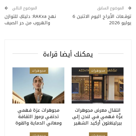
الموضوع السابق
الموضوع التالي
توقـعات الأبراج اليوم الاثنين 6
نهج RAKxa: دليلكِ للتوازن
يوليو 2026
والهروب من حر الصيف
يمكنك أيضا قراءة
مجوهرات
مجوهرات
انتقال معرض مجوهرات
مجوهرات عزة فهمي
عزّة فهمي في لندن إلى
ﺗﺣﺗﻔﻲ ﺑرﻣوز اﻟﺛﻘﺎﻓﺔ
بيرلينغتون أركيد الشهير
وﻣﻌﺎﻧﻲ اﻟﺣﻣﺎﯾﺔ واﻟﻘوة
مجوهرات
مجوهرات