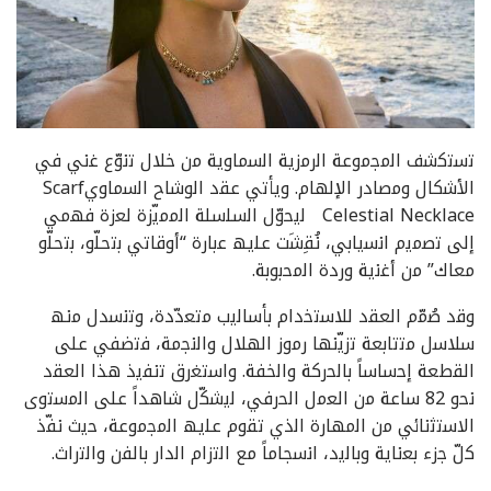
ﺗﺳﺗﻛﺷف اﻟﻣﺟﻣوﻋﺔ اﻟرﻣزﯾﺔ اﻟﺳﻣﺎوﯾﺔ ﻣن ﺧﻼل ﺗﻧوّع ﻏﻧﻲ ﻓﻲ
اﻷﺷﻛﺎل وﻣﺻﺎدر اﻹﻟﮭﺎم. وﯾﺄﺗﻲ ﻋﻘد اﻟوﺷﺎح اﻟﺳﻣﺎويScarf
Celestial Necklace ﻟﯾﺣوّل اﻟﺳﻠﺳﻠﺔ اﻟﻣﻣﯾّزة ﻟﻌزة ﻓﮭﻣﻲ
إﻟﻰ ﺗﺻﻣﯾم اﻧﺳﯾﺎﺑﻲ، ﻧُﻘِﺷَت ﻋﻠﯾﮫ ﻋﺑﺎرة “أوﻗﺎﺗﻲ ﺑﺗﺣﻠّو، ﺑﺗﺣﻠّو
ﻣﻌﺎك” ﻣن أﻏﻧﯾﺔ وردة اﻟﻣﺣﺑوﺑﺔ.
وﻗد ﺻُﻣّم اﻟﻌﻘد ﻟﻼﺳﺗﺧدام ﺑﺄﺳﺎﻟﯾب ﻣﺗﻌدّدة، وﺗﻧﺳدل ﻣﻧﮫ
ﺳﻼﺳل ﻣﺗﺗﺎﺑﻌﺔ ﺗزﯾّﻧﮭﺎ رﻣوز اﻟﮭﻼل واﻟﻧﺟﻣﺔ، ﻓﺗﺿﻔﻲ ﻋﻠﻰ
اﻟﻘطﻌﺔ إﺣﺳﺎﺳﺎً ﺑﺎﻟﺣرﻛﺔ واﻟﺧﻔﺔ. واﺳﺗﻐرق ﺗﻧﻔﯾذ ھذا اﻟﻌﻘد
ﻧﺣو 82 ﺳﺎﻋﺔ ﻣن اﻟﻌﻣل اﻟﺣرﻓﻲ، ﻟﯾﺷﻛّل ﺷﺎھداً ﻋﻠﻰ اﻟﻣﺳﺗوى
اﻻﺳﺗﺛﻧﺎﺋﻲ ﻣن اﻟﻣﮭﺎرة اﻟذي ﺗﻘوم ﻋﻠﯾﮫ اﻟﻣﺟﻣوﻋﺔ، ﺣﯾث ﻧﻔّذ
ﻛلّ ﺟزء ﺑﻌﻧﺎﯾﺔ وﺑﺎﻟﯾد، اﻧﺳﺟﺎﻣﺎً ﻣﻊ اﻟﺗزام اﻟدار ﺑﺎﻟﻔن واﻟﺗراث.