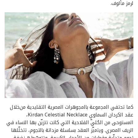
ﻟرﻣز ﻣﺄﻟوف.
ﻛﻣﺎ ﺗﺣﺗﻔﻲ اﻟﻣﺟﻣوﻋﺔ ﺑﺎﻟﻣﺟوھرات اﻟﻣﺻرﯾﺔ اﻟﺗﻘﻠﯾدﯾﺔ ﻣنﺧﻼل
ﻋﻘد اﻟﻛردان اﻟﺳﻣﺎوي Kirdan Celestial Necklace،
اﻟﻣﺳﺗوﺣﻰ ﻣن اﻟﺣُﻠﻲّ اﻟﻔﻼﺣﯾﺔ اﻟﺗﻲ ﻛﺎﻧت ﺗﺗزﯾّن ﺑﮭﺎ اﻟﻧﺳﺎء ﻓﻲ
اﻟرﯾف اﻟﻣﺻري. وﯾﺗﻣﯾّز اﻟﻌﻘد ﺑﺳﻠﺳﻠﺔ ﻣزداﻧﺔ ﺑﺎﻟﻧﺟوم، ﺗﺗﺧﻠّﻠﮭﺎ
ﻧﺟوم ﻣﺗدﻟّﯾﺔ وﻗطرات ﻣن اﻷﺣﺟﺎر اﻟﻛرﯾﻣﺔ، وﺗﺗوﺳّطﮫ زﺧرﻓﺔ