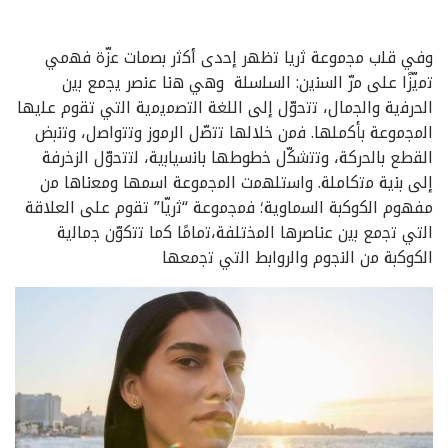
وﻓﻲ ﻗﻠب ﻣﺟﻣوﻋﺔ ﺛرﯾﺎ ﺗظﮭر إﺣدى أﻛﺛر ﺑﺻﻣﺎت ﻋزّة ﻓﮭﻣﻲ
ﺗﻣﯾّزًا ﻋﻠﻰ ﻣرّ اﻟﺳﻧﯾن: اﻟﺳﻠﺳﻠﺔ وھﻲ ھﻧﺎ ﻋﻧﺻر ﯾﺟﻣﻊ ﺑﯾن
اﻟﺣرﻓﯾﺔ واﻟﺟﻣﺎل، ﺗﺗﺣوّل إﻟﻰ اﻟﻠﻐﺔ اﻟﺗﺻﻣﯾﻣﯾﺔ اﻟﺗﻲ ﺗﻘوم ﻋﻠﯾﮭﺎ
اﻟﻣﺟﻣوﻋﺔ ﺑﺄﻛﻣﻠﮭﺎ. ﻓﻣن ﺧﻼﻟﮭﺎ ﺗﺗﺻّل اﻟرﻣوز وﺗﺗواﺻل، وﺗﻧﺑض
اﻟﻘطﻊ ﺑﺎﻟﺣرﻛﺔ، وﺗﺗﺷﻛّل ﺧطوطﮭﺎ ﺑﺎﻧﺳﯾﺎﺑﯾﺔ، ﻟﺗﺗﺣوّل اﻟزﺧرﻓﺔ
إﻟﻰ ﺑﻧﯾﺔ ﻣﺗﻛﺎﻣﻠﺔ. واﺳﺗﻠﮭﻣت اﻟﻣﺟﻣوﻋﺔ اﺳﻣﮭﺎ وﻣﻌﻧﺎھﺎ ﻣن
ﻣﻔﮭوم اﻟﻛوﻛﺑﺔ اﻟﺳﻣﺎوﯾﺔ؛ ﻓﻣﺟﻣوﻋﺔ “ﺛرﯾّﺎ” ﺗﻘوم ﻋﻠﻰ اﻟﻌﻼﻗﺔ
اﻟﺗﻲ ﺗﺟﻣﻊ ﺑﯾن ﻋﻧﺎﺻرھﺎ اﻟﻣﺧﺗﻠﻔﺔ،ﺗﻣﺎﻣًﺎ ﻛﻣﺎ ﺗﺗﻛوّن ﺟﻣﺎﻟﯾﺔ
اﻟﻛوﻛﺑﺔ ﻣن اﻟﻧﺟوم واﻟرواﺑط اﻟﺗﻲ ﺗﺟﻣﻌﮭﺎ