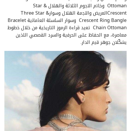
Ottoman وﺧﺎﺗم اﻟﻧﺟوم اﻟﺛﻼﺛﺔ واﻟﮭﻼل Star &
Crescentاﻟﻌرﯾض واﻟﻧﺟﻣﺔ اﻟﮭﻼل وﺳوارThree Star &
Crescent Ring Bangle وﺳوار اﻟﺳﻠﺳﻠﺔ اﻟﻌﺛﻣﺎﻧﯾﺔ Bracelet
Chain Ottoman ﺗﻌﯾد ﻗراءة اﻟرﻣوز اﻟﺗﺎرﯾﺧﯾﺔ ﻣن ﺧﻼل ﺧطوط
ﻣﻌﺎﺻرة، ﻣﻊ اﻟﺣﻔﺎظ ﻋﻠﻰ اﻟﺣرﻓﯾﺔ واﻟﺳرد اﻟﻘﺻﺻﻲ اﻟﻠذﯾن
ﯾﺷﻛّﻼن ﺟوھر ﻗﯾم اﻟدار.