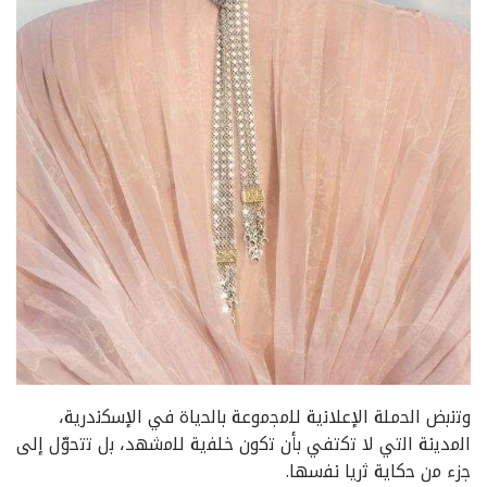
وﺗﻧﺑض اﻟﺣﻣﻠﺔ اﻹﻋﻼﻧﯾﺔ ﻟﻠﻣﺟﻣوﻋﺔ ﺑﺎﻟﺣﯾﺎة ﻓﻲ اﻹﺳﻛﻧدرﯾﺔ،
اﻟﻣدﯾﻧﺔ اﻟﺗﻲ ﻻ ﺗﻛﺗﻔﻲ ﺑﺄن ﺗﻛون ﺧﻠﻔﯾﺔ ﻟﻠﻣﺷﮭد، ﺑل ﺗﺗﺣوّل إﻟﻰ
ﺟزء ﻣن ﺣﻛﺎﯾﺔ ﺛرﯾﺎ ﻧﻔﺳﮭﺎ.