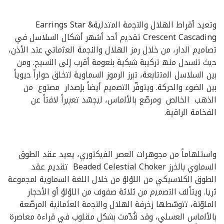
وﺗﻌﯾد أﻗراط اﻟﮭﻼل واﻟﻧﺟﻣﺔ اﻟﻣﺗدﻟﯾﺔEarrings Star &
Crescent Cascading ﺗﻘدﯾم أﺣد أﺷﮭر أﺷﻛﺎل اﻟﺳﻼﺳل ﻓﻲ
ﺗﺻﺎﻣﯾم اﻟدار، ﻣن ﺧﻼل رﻣز اﻟﮭﻼل واﻟﻧﺟﻣﺔ اﻟﻌﺛﻣﺎﻧﻲ ﻋﻧد اﻷذن،
ﺣﯾث ﺗﻧﺳدل ﻣﻧﮫ ﺗرﻛﯾﺑﺔ ﺷﺑﻛﯾﺔ ﺑﻧﻌوﻣﺔ أﻗرب إﻟﻰ اﻟﻧﺳﯾﺞ. وﻣن
ﺑﯾن اﻟﺳﻼﺳل اﻟﻣﺗﺗﺎﺑﻌﺔ، ﺗﺑرز اﻟرﻣوز اﻟﺳﻣﺎوﯾﺔ ﻟﺗﺧﻠق ﺣواراً ﺣﯾوﯾﺎً
ﺑﯾن اﻟﺿوء واﻟﺣرﻛﺔ. وﯾﺗوﻓّر اﻟﺗﺻﻣﯾم أﯾﺿﺎً ﺑﺈﺻدار ﻣﺻﻧوع ﻣن
اﻟذھب اﻟﺧﺎﻟص وﻣرﺻّﻊ ﺑﺎﻷﻟﻣﺎس، ﻟﯾﺟﺳّد ﺗﻌﺑﯾراً ﻻﻓﺗﺎً ﻋن
اﻟﻔﺧﺎﻣﺔ اﻟراﻗﯾﺔ.
واﺳﺗﻠﮭﺎﻣﺎً ﻣن ﻣﺟوھرات اﻟﻌﺻر اﻟﻔﯾﻛﺗوري، ﯾﻌﯾد ﻋﻘد اﻟطوق
اﻟﺳﻣﺎوي ﺑﺎﻟﺧرز Beaded Celestial Choker ﺗﻘدﯾم ﻋﻘد
اﻟطوق اﻟﻛﻼﺳﯾﻛﻲ ﻣن اﻟﻠؤﻟؤ ﻣن ﺧﻼل اﻟﻠﻐﺔ اﻟﺳﻣﺎوﯾﺔ ﻟﻣﺟﻣوﻋﺔ
ﺛرﯾﺎ. وﯾﺗﺄﻟف اﻟﺗﺻﻣﯾم ﻣن ﺛﻼﺛﺔ ﺻﻔوف ﻣن اﻟﻠؤﻟؤ أو اﻷﺣﺟﺎر
اﻟﻣﻠوّﻧﺔ، ﺗﺗوﺳّطﮭﺎ زﺧرﻓﺔ اﻟﮭﻼل واﻟﻧﺟﻣﺔ اﻟﻌﺛﻣﺎﻧﯾﺔ اﻟﻣرﺻّﻌﺔ
ﺑﺎﻷﻟﻣﺎس اﻟﻌﺳﻠﻲ، وﻗد ﻗُدّﻣت ﺑﺷﻛل ﻣﻘﻠوب ﻓﻲ ﻗراءة ﻣﻌﺎﺻرة