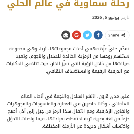
رحلة سماوية في عالم الحلي
تاريخ
يوليو 6, 2026
Share
ﺗﻘدّم ﺣﻠﻲّ ﻋزّة ﻓﮭﻣﻲ أﺣدث ﻣﺟﻣوﻋﺎﺗﮭﺎ، ﺛرﯾﺎ، وھﻲ ﻣﺟﻣوﻋﺔ
ﺗﺳﺗﻠﮭم روﺣﮭﺎ ﻣن اﻟرﻣزﯾﺔ اﻟﺧﺎﻟدة ﻟﻠﮭﻼل واﻟﻧﺟوم، وﺗﻌﯾد
ﺻﯾﺎﻏﺗﮭﺎ ﻣن ﺧﻼل اﻟرؤﯾﺔ اﻟﺗﻲ ﺗﻣﯾّز اﻟدار، ﺣﯾث ﺗﺗﻼﻗﻰ اﻟﺣﻛﺎﯾﺎت
ﻣﻊ اﻟﺣرﻓﯾﺔ اﻟرﻓﯾﻌﺔ واﻻﺳﺗﻛﺷﺎف اﻟﺛﻘﺎﻓﻲ.
ﻋﻠﻰ ﻣدى ﻗرون، اﻧﺗﺷر اﻟﮭﻼل واﻟﻧﺟﻣﺔ ﻓﻲ أﻧﺣﺎء اﻟﻌﺎﻟم
اﻟﻌﺛﻣﺎﻧﻲ ، وﻛﺎﻧﺎ ﺣﺎﺿرﯾن ﻓﻲ اﻟﻌﻣﺎرة واﻟﻣﻧﺳوﺟﺎت واﻟﻣﺟوھرات
واﻟﻔﻧون اﻟزﺧرﻓﯾﺔ. وﻣﻊ اﻧﺗﻘﺎل ھذا اﻟرﻣز ﻣن ﺟﯾل إﻟﻰ آﺧر، أﺻﺑﺢ
ﺟزءاً ﻣن ﻟﻐﺔ ﺑﺻرﯾﺔ ﺛرﯾﺔ اﺣﺗﻔظت ﺑﻔرادﺗﮭﺎ، ﻓﯾﻣﺎ واﺻﻠت اﻟﺗﺣوّل
واﻛﺗﺳﺎب أﺷﻛﺎل ﺟدﯾدة ﻋﺑر اﻷزﻣﻧﺔ اﻟﻣﺧﺗﻠﻔﺔ.