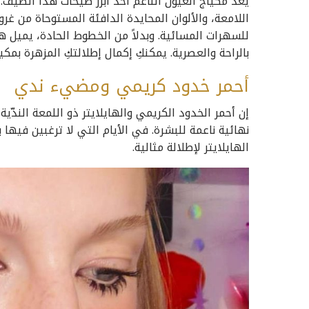
يعدّ مكياج العيون الناعم أحد أبرز صيحات هذا الصيف
اللامعة، والألوان المحايدة الدافئة المستوحاة من غر
للسهرات المسائية. وبدلاً من الخطوط الحادة، يميل 
بالراحة والعصرية. يمكنكِ إكمال إطلالتكِ المزهرة بمكي
أحمر خدود كريمي ومضيء ندي
إن أحمر الخدود الكريمي والهايلايتر ذو اللمعة الندّي
نهائية ناعمة للبشرة. في الأيام التي لا ترغبين فيه
الهايلايتر لإطلالة مثالية.