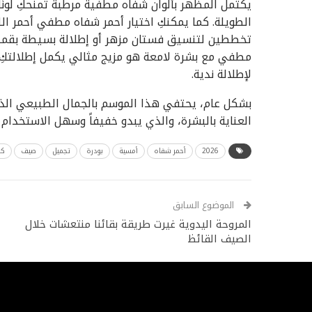
يكتمل المظهر بألوان شفاه مطفية مرطبة تمنحكِ لونً
الطويلة. كما يمكنكِ اختيار أحمر شفاه مطفي أحمر اللو
تخططين لتنسيق فستان مزهر أو إطلالة بسيطة بقميص
مطفي مع بشرة لامعة هو مزيج مثالي يكمل إطلالتكِ
لإطلالة ندية.
بشكل عام، يحتفي هذا الموسم بالجمال الطبيعي الذ
العناية بالبشرة، والذي يبدو خفيفاً وسهل الاستخدام 
2026
أحمر شفاه
أمسية
بودرة
تجميل
صيف
كح
الموضوع السابق
المروحة اليدوية غيرت طريقة بقائنا منتعشات خلال
الصيف القائظ