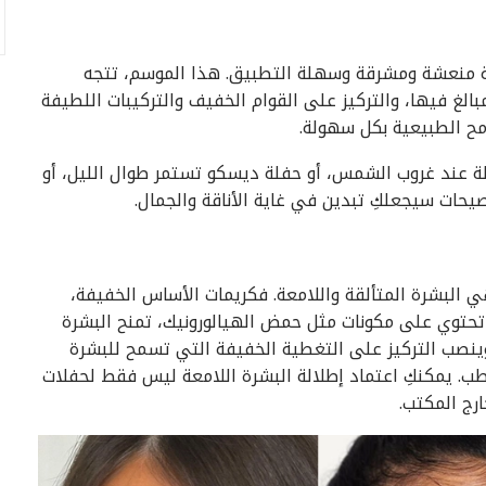
ة لإطلالة جمالية منعشة ومشرقة وسهلة التطبيق. هذا الموسم، تتجه
مبالغ فيها، والتركيز على القوام الخفيف والتركيبات اللطيفة
امح الطبيعية بكل سهولة.
متجهة إلى حفلة عند غروب الشمس، أو حفلة ديسكو تستمر طوال الليل، أو
حات سيجعلكِ تبدين في غاية الأناقة والجمال.
 أبرز صيحات هذا الموسم لأمسيات صيف 2026 هي البشرة المتألقة واللامعة. فكريمات الأساس الخفيفة،
تي تحتوي على مكونات مثل حمض الهيالورونيك، تمنح البشرة
 وينصب التركيز على التغطية الخفيفة التي تسمح للبشرة
ب. يمكنكِ اعتماد إطلالة البشرة اللامعة ليس فقط لحفلات
ارج المكتب.