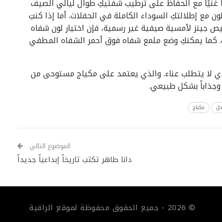
ا غنيًا مع الحفاظ على ترطيب شفتيكِ طوال ليالي الصيف
ن مع إطلالتكِ السوداء الكاملة في الحفلات. أما إذا كنتِ
 جينز لأمسية صيفية غير رسمية، فإن اختيار لون شفاه
. كما يمكنكِ وضع ملمع شفاه فوق أحمر الشفاه المطفي
ي لا يتطلب عناء. والذي يعتمد على مكياج مستوحى من
وجذاباً بشكل طبيعي.
ل
مكياج
الموضوع التالي
دانا طاهر تكتب تاريخاً إبداعياً جديداً
© 2026 - جميع الحقوق محفوظة لموقع الراقية