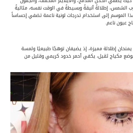
. حيث يضفي الكحل المدمج، والآيلاينر المخفف، والجفون
وب الشمس، إطلالةً أنيقةً وبسيطةً في الوقت نفسه، مثاليةً
هذا الموسم إلى استخدام تدرجات لونية ناعمة تضفي إحساساً
اج عيون ناعم.
ة يمنحان إطلالة مميزة، إذ يضيفان توهجًا طبيعيًا ولمسة
ا بوضع مكياج ثقيل، يكفي أحمر خدود كريمي وقليل من