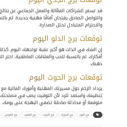
قد تسفر الشراكات الفعّالة والعمل الجماعي عن نتائج إ
والتواصل الصادق يفتحان آفاقًا مهنية جديدة. ثم بالن
والاحترام المتبادل تحتل الصدارة.
توقعات برج الدلو
اليوم
إن الشك في الذات هو أكبر عقبة تواجهك اليوم. كذلك
أفكارك. ثم بالنسبة للحب والعلاقات العاطفية، اختر
ذهنك.
توقعات برج الحوت
اليوم
يزداد الزخم حول مسيرتك المهنية وأمورك المالية مع
تنظيمك واستعد للرد لأن التوقيت يصب في مصلحتك. ثم
متوقعة أو محادثة صادقة تضفي البهجة على يومك.
برج الثور
برج الجوزاء
برج الحوت
برج العقرب
برج القوس