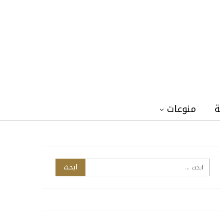
ة
منوعات