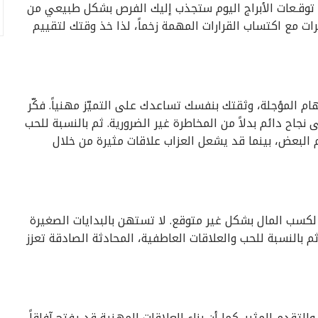
ق توقـعات الأبراج اليوم ستجذب إليك الفرص بشكل طبيعي من
ات مع اكتساب القرارات المهمة زخماً، لذا خذ وقتك لتقييم
مهام المؤجلة، وثقتك بنفسك تساعدك على التميّز مهنياً. فكّر
جاح دائم بدلاً من المخاطرة غير الضرورية. ثم بالنسبة للحب
 البعض، بينما قد يشعل العزاب علاقات مثيرة من خلال
كسب المال بشكل غير متوقع. لا تستهن بالبدايات الصغيرة
 ثم بالنسبة للحب والعلاقات العاطفية، المحادثة الصادقة تعزز
تقدم المثير. كما أن بناء العلاقات المهنية قد يفتح آفاقاً