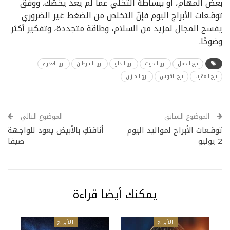
بعض المهام، أو ببساطة التخلي عما لم يعد يخصّك. ووفق
توقـعات الأبراج اليوم فإنّ التخلص من الضغط غير الضروري
يفسح المجال لمزيد من السلام، وطاقة متجددة، وتفكير أكثر
وضوحًا.
برج الحمل
برج الحوت
برج الدلو
برج السرطان
برج العذراء
برج العقرب
برج القوس
برج الميزان
الموضوع السابق
الموضوع التالي
توقـعات الأبراج لمواليد اليوم
أناقتكِ بالأبيض يعود للواجهة
2 يوليو
صيفا
يمكنك أيضا قراءة
الأبراج
الأبراج