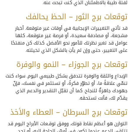
لفتة طيبة بالاطمئنان الذي كنت تبحث عنه.
توقعات برج الثور – الحظ يحالفك
قد تأتي التغييرات الإيجابية في أوقات غير متوقعة. أخبار
مشجعة، أو مصادفة سعيدة، أو فرصة غير متوقعة، كلها
عوامل قد تغير نظرتك للأمور نحو الأفضل. كذلك كن منفتحًا
على التغيير، حتى وإن لم يأتِ بالشكل الذي تخيلته.
توقعات برج الجوزاء – النمو والوفرة
الإبداع والثقة والوفرة تتدفق بشكل طبيعي اليوم. سواء كنتَ
تنمّي علاقةً ما، أو تطوّر فكرةً، أو تستثمر في نفسك، فإنّ
جهودك جاهزةٌ للنجاح. كما أن تقبّل التقدير والدعم الذي
يقدّم لك، فأنت تستحقه.
توقعات برج السرطان – العطاء والأخذ
التوازن هو أعظم نقاط قوتك. ووفق توقـعات الأبراج اليوم قد
تتلقى الدعم عندما تكون في أمسّ الحاجة إليه، أو تجد