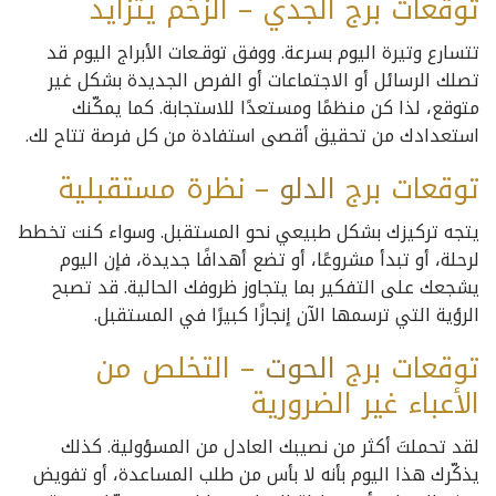
توقعات برج الجدي – الزخم يتزايد
تتسارع وتيرة اليوم بسرعة. ووفق توقـعات الأبراج اليوم قد
تصلك الرسائل أو الاجتماعات أو الفرص الجديدة بشكل غير
متوقع، لذا كن منظمًا ومستعدًا للاستجابة. كما يمكّنك
استعدادك من تحقيق أقصى استفادة من كل فرصة تتاح لك.
توقعات برج
الدلو
– نظرة مستقبلية
يتجه تركيزك بشكل طبيعي نحو المستقبل. وسواء كنت تخطط
لرحلة، أو تبدأ مشروعًا، أو تضع أهدافًا جديدة، فإن اليوم
يشجعك على التفكير بما يتجاوز ظروفك الحالية. قد تصبح
الرؤية التي ترسمها الآن إنجازًا كبيرًا في المستقبل.
توقعات برج
الحوت
– التخلص من
الأعباء غير الضرورية
لقد تحملتَ أكثر من نصيبك العادل من المسؤولية. كذلك
يذكّرك هذا اليوم بأنه لا بأس من طلب المساعدة، أو تفويض