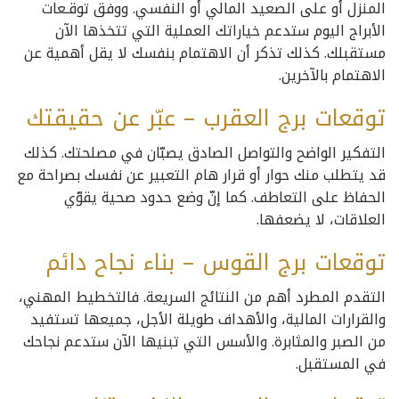
المنزل أو على الصعيد المالي أو النفسي. ووفق توقـعات
الأبراج اليوم ستدعم خياراتك العملية التي تتخذها الآن
مستقبلك. كذلك تذكر أن الاهتمام بنفسك لا يقل أهمية عن
الاهتمام بالآخرين.
توقعات برج العقرب – عبّر عن حقيقتك
التفكير الواضح والتواصل الصادق يصبّان في مصلحتك. كذلك
قد يتطلب منك حوار أو قرار هام التعبير عن نفسك بصراحة مع
الحفاظ على التعاطف. كما إنّ وضع حدود صحية يقوّي
العلاقات، لا يضعفها.
توقعات برج القوس – بناء نجاح دائم
التقدم المطرد أهم من النتائج السريعة. فالتخطيط المهني،
والقرارات المالية، والأهداف طويلة الأجل، جميعها تستفيد
من الصبر والمثابرة. والأسس التي تبنيها الآن ستدعم نجاحك
في المستقبل.