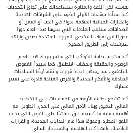
نفسك، لكن الثقة والمثابرة ستساعدانك على تجاوز التحديات.
كما تسلّط توقـعات الأبراج الضوء على الشراكات الهادفة
والخيارات الحياتية المهمة. سواءً في الحب أو العمل أو
الصداقات، ستلعب العلاقات التي تبنيها هذا العام دورًا
محوريًا في نموك الشخصي. القرارات المتخذة بصدق ونزاهة
سترشدك إلى الطريق الصحيح.
كما ستجلب طاقة الكواكب التي ستمر ببرجك هذا العام
الوضوح والحقيقة ولحظات الانطلاق. كما سيبدأ الغموض
بالتلاشي، مما يسهّل اتخاذ قرارات واثقة. أيضًا المحادثات
الصادقة والأفكار الجديدة والفرص المتاحة قادرة على تغيير
مسارك.
كما تشجع بطاقة الأربعة من الخماسيات على التخطيط
المالي الدقيق وبناء الأمن المالي على المدى الطويل. مع
أهمية حماية ما كسبته، ابقَ منفتحًا على الفرص التي تدعم
النمو المطرد. وعمومًا هذا عام البدايات الجديدة، والقرارات
الواضحة، والشراكات الهادفة، والاستقرار المالي.