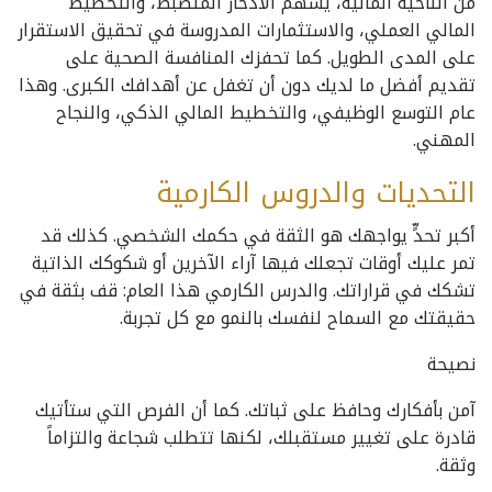
من الناحية المالية، يسهم الادخار المنضبط، والتخطيط
المالي العملي، والاستثمارات المدروسة في تحقيق الاستقرار
على المدى الطويل. كما تحفزك المنافسة الصحية على
تقديم أفضل ما لديك دون أن تغفل عن أهدافك الكبرى. وهذا
عام التوسع الوظيفي، والتخطيط المالي الذكي، والنجاح
المهني.
التحديات والدروس الكارمية
أكبر تحدٍّ يواجهك هو الثقة في حكمك الشخصي. كذلك قد
تمر عليك أوقات تجعلك فيها آراء الآخرين أو شكوكك الذاتية
تشكك في قراراتك. والدرس الكارمي هذا العام: قف بثقة في
حقيقتك مع السماح لنفسك بالنمو مع كل تجربة.
نصيحة
آمن بأفكارك وحافظ على ثباتك. كما أن الفرص التي ستأتيك
قادرة على تغيير مستقبلك، لكنها تتطلب شجاعة والتزاماً
وثقة.