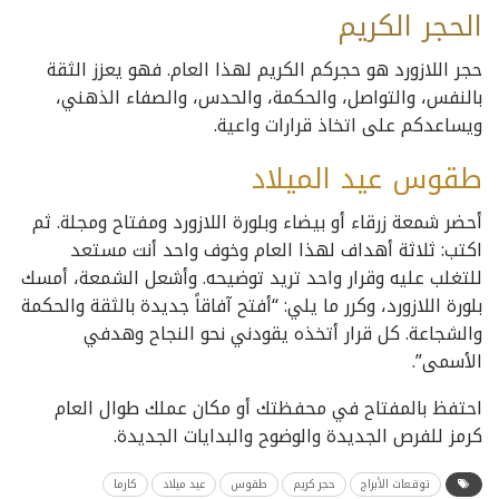
الحجر
الكريم
حجر اللازورد هو حجركم الكريم لهذا العام. فهو يعزز الثقة
بالنفس، والتواصل، والحكمة، والحدس، والصفاء الذهني،
ويساعدكم على اتخاذ قرارات واعية.
طقوس عيد الميلاد
أحضر شمعة زرقاء أو بيضاء وبلورة اللازورد ومفتاح ومجلة. ثم
اكتب: ثلاثة أهداف لهذا العام وخوف واحد أنت مستعد
للتغلب عليه وقرار واحد تريد توضيحه. وأشعل الشمعة، أمسك
بلورة اللازورد، وكرر ما يلي: “أفتح آفاقاً جديدة بالثقة والحكمة
والشجاعة. كل قرار أتخذه يقودني نحو النجاح وهدفي
الأسمى”.
احتفظ بالمفتاح في محفظتك أو مكان عملك طوال العام
كرمز للفرص الجديدة والوضوح والبدايات الجديدة.
توقـعات الأبراج
حجر كريم
طقوس
عيد ميلاد
كارما