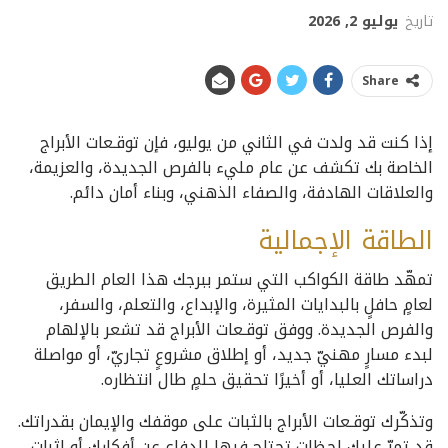
تاريخ
يوليو 2, 2026
Share
إذا كنت قد ولدت في الثاني من يوليو، فإن توقـعات الأبراج
الخاصة بك تكشف عن عام مليء بالفرص الجديدة، والعزيمة،
والعلاقات الهادفة، والصفاء الذهني، وبناء أمان دائم.
الطاقة الإجمالية
تمهّد طاقة الكواكب التي ستمر ببرجك هذا العام الطريق
لعامٍ حافلٍ بالبدايات المثيرة، والإبداع، والتعلم، والسفر،
والفرص الجديدة. ووفق توقـعات الأبراج قد تشعر بالإلهام
لبدء مسارٍ مهنيّ جديد، أو إطلاق مشروعٍ تجاريّ، أو مواصلة
دراساتك العليا، أو أخيرًا تحقيق حلمٍ طال انتظاره.
وتذكّرك توقـعات الأبراج بالثبات على موقفك والإيمان بقدراتك.
قد تمرّ عليك لحظات تحتاج فيها للدفاع عن أفكارك أو إثبات