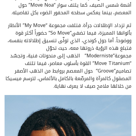
أشعة شمس الصيف. كما يلتف سوار “Move Noa” حول
المعصم، بينما يعكس سطحه المحفور الضوء بكل تفاصيله.
ثم تزداد الإطلالات جرأة. فتلفت مجموعة “My Move” الأنظار
بألوانها المميزة، فيما تضفي”So Move” حضوراً أكثر قوة
ووضوحاً. أما جول كوندي، الذي تولّى تنسيق إطلالاته بنفسه،
فتبلغ هذه الرؤية ذروتها معه، حيث تحوّل
مجموعة”Moderniste” الذهب إلى منحوتات فنية، وتجسّد
“Move Titanium” القوة بأسلوب معاصر، فيما تلتف
تصاميم”Groove” حول المعصم بروابط من الذهب الأصفر
المصقول كالمرآة والمرصّعة بالكامل بالألماس، لترسم ميسيكا
من خلالها ملامح صيف لا يعرف نهاية.