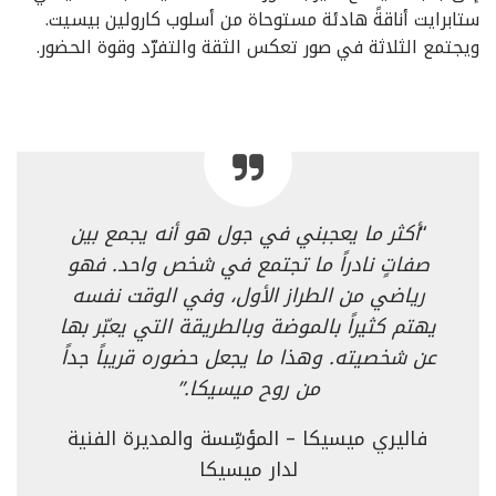
ستابرايت أناقةً هادئة مستوحاة من أسلوب كارولين بيسيت.
ويجتمع الثلاثة في صور تعكس الثقة والتفرّد وقوة الحضور.
“
أكثر ما يعجبني في جول هو أنه يجمع بين
صفاتٍ نادراً ما تجتمع في شخص واحد. فهو
رياضي من الطراز الأول، وفي الوقت نفسه
يهتم كثيراً بالموضة وبالطريقة التي يعبّر بها
عن شخصيته. وهذا ما يجعل حضوره قريباً جداً
من روح ميسيكا
.”
فاليري ميسيكا – المؤسِّسة والمديرة الفنية
لدار ميسيكا