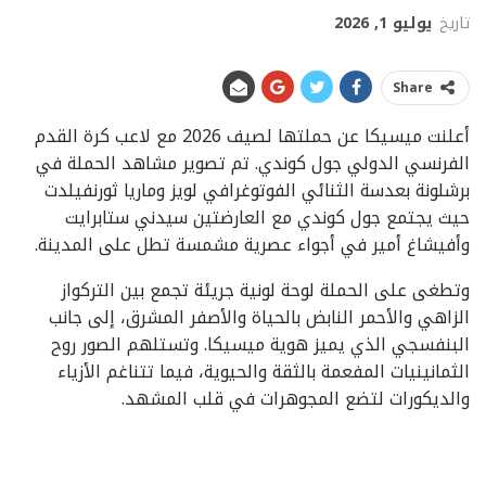
تاريخ
يوليو 1, 2026
Share
أعلنت ميسيكا عن حملتها لصيف 2026 مع لاعب كرة القدم
الفرنسي الدولي جول كوندي. تم تصوير مشاهد الحملة في
برشلونة بعدسة الثنائي الفوتوغرافي لويز وماريا ثورنفيلدت
حيث يجتمع جول كوندي مع العارضتين سيدني ستابرايت
وأفيشاغ أمير في أجواء عصرية مشمسة تطل على المدينة.
وتطغى على الحملة لوحة لونية جريئة تجمع بين التركواز
الزاهي والأحمر النابض بالحياة والأصفر المشرق، إلى جانب
البنفسجي الذي يميز هوية ميسيكا. وتستلهم الصور روح
الثمانينيات المفعمة بالثقة والحيوية، فيما تتناغم الأزياء
والديكورات لتضع المجوهرات في قلب المشهد.