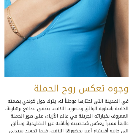
وجوه تعكس روح الحملة
في المدينة التي اختارها موطناً له، يترك جول كوندي بصمته
الخاصة بأسلوبه الواثق وحضوره اللافت. يضفي مدافع برشلونة،
المعروف بخياراته الجريئة في عالم الأزياء، على صور الحملة
طابعاً مميزاً يعكس شخصيته وأناقته غير التقليدية. وتتألق
إلى جانبه أفيشاغ أمير بحضورها اللافت، فيما تجسد سيدني