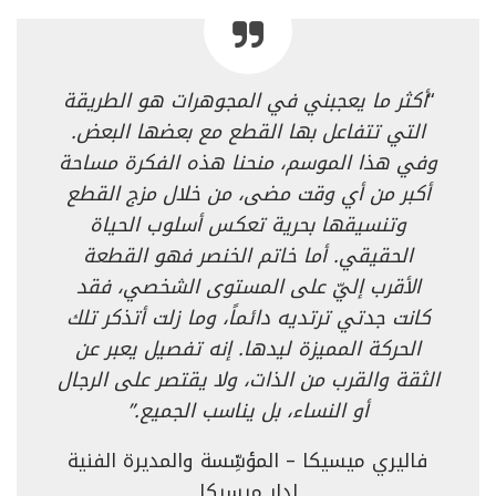
“
أكثر ما يعجبني في المجوهرات هو الطريقة
التي تتفاعل بها القطع مع بعضها البعض.
وفي هذا الموسم، منحنا هذه الفكرة مساحة
أكبر من أي وقت مضى، من خلال مزج القطع
وتنسيقها بحرية تعكس أسلوب الحياة
الحقيقي.
أما خاتم الخنصر فهو القطعة
الأقرب إليّ على المستوى الشخصي
، فقد
كانت جدتي ترتديه دائماً، وما زلت أتذكر تلك
الحركة المميزة ليدها. إنه تفصيل يعبر عن
الثقة والقرب من الذات،
ولا يقتصر على الرجال
أو النساء، بل يناسب الجميع
.”
فاليري ميسيكا – المؤسِّسة والمديرة الفنية
لدار ميسيكا