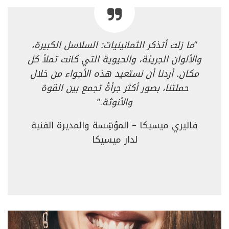
“
ما زلت أتذكر الثمانينيات: السلاسل الكبيرة،
والألوان الجريئة، والحيوية التي كانت تملأ كل
مكان. أردنا أن نستعيد هذه الأجواء من خلال
حملتنا، بصور أكثر جرأةً تجمع بين القوة
والأنوثة
.”
فاليري ميسيكا – المؤسِّسة والمديرة الفنية
لدار ميسيكا