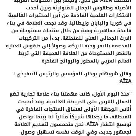
انطلقت
AÏZA
من دبي،
وتجمع بين المكونات العربية
الأصيلة وطقوس الجمال المتوارثة وبين أحدث
الابتكارات العلمية القادمة من أبرز المختبرات العالمية
في كوريا واليابان وإيطاليا. وقد نجحت العلامة في بناء
قاعدة جماهيرية وفية من خلال منتجات مستوحاة من
الإرث الجمالي الغني للمنطقة، بدءاً من التركيبات
المدعمة بالتمر وحبة البركة، وصولاً إلى طقوس العناية
بالشعر المستوحاة من العلاقة العميقة التي تربط
العالم العربي بالعطور والروائح الفاخرة.
وقال شوبهام بودار، المؤسس والرئيس التنفيذي لـ
:
AÏZA
“منذ اليوم الأول، كانت مهمتنا بناء علامة تجارية تضع
الجمال العربي على الخريطة العالمية. وقد أصبحت
أُناس الوجهة الأولى لعشاق المنتجات الفاخرة في
المنطقة، ما يجعلها شريكاً مثالياً لنا بينما نواصل
توسيع انتشار
AÏZA
. نحن متحمسون لتقديم العلامة
لجمهور جديد، وفي الوقت نفسه تسهيل وصول