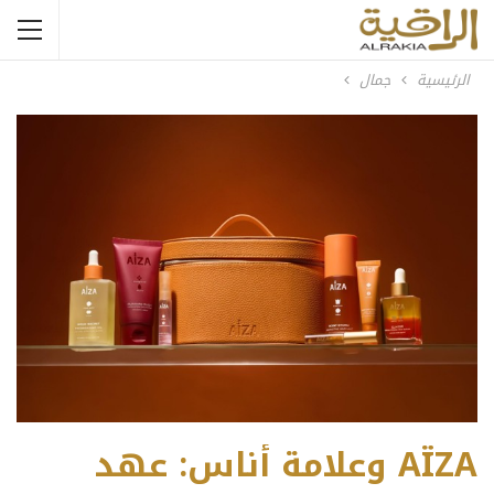
الرئيسية
جمال
AÏZA وعلامة أُناس: عهد