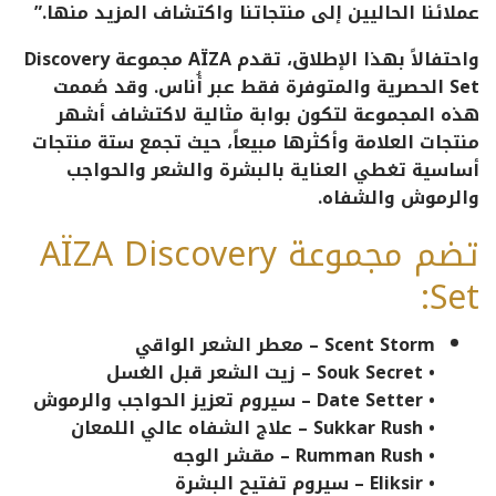
عملائنا الحاليين إلى منتجاتنا واكتشاف المزيد منها.”
واحتفالاً بهذا الإطلاق، تقدم
AÏZA
مجموعة
Discovery
Set
الحصرية والمتوفرة فقط عبر أُناس. وقد صُممت
هذه المجموعة لتكون بوابة مثالية لاكتشاف أشهر
منتجات العلامة وأكثرها مبيعاً، حيث تجمع ستة منتجات
أساسية تغطي العناية بالبشرة والشعر والحواجب
والرموش والشفاه.
تضم مجموعة AÏZA Discovery
Set:
Scent Storm
– معطر الشعر الواقي
•
Souk Secret
– زيت الشعر قبل الغسل
•
Date Setter
– سيروم تعزيز الحواجب والرموش
•
Sukkar Rush
– علاج الشفاه عالي اللمعان
•
Rumman Rush
– مقشر الوجه
•
Eliksir
– سيروم تفتيح البشرة