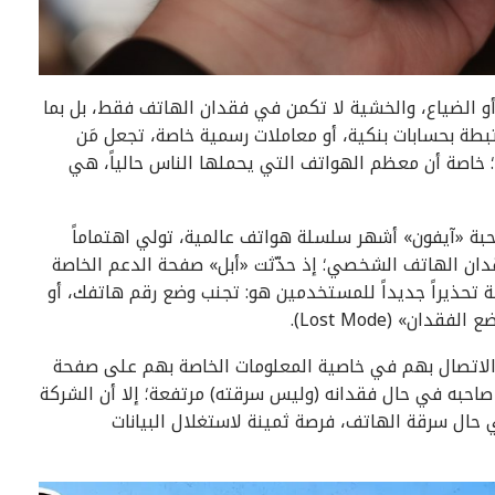
و الضياع، والخشية لا تكمن في فقدان الهاتف فقط، بل بما
تبطة بحسابات بنكية، أو معاملات رسمية خاصة، تجعل مَن
 خاصة أن معظم الهواتف التي يحملها الناس حالياً، هي
احبة «آيفون» أشهر سلسلة هواتف عالمية، تولي اهتماماً
فقدان الهاتف الشخصي؛ إذ حدّثت «أبل» صفحة الدعم الخاصة
 تحذيراً جديداً للمستخدمين هو: تجنب وضع رقم هاتفك، أو
» (Lost Mode).
لاتصال بهم في خاصية المعلومات الخاصة بهم على صفحة
صاحبه في حال فقدانه (وليس سرقته) مرتفعة؛ إلا أن الشركة
حال سرقة الهاتف، فرصة ثمينة لاستغلال البيانات