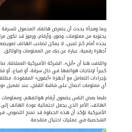
ربما وفجأة يحدث أن يتعرض هاتفك المحمول للسرقة أ
يحتويه من معلومات، وصور، وأرقام، ورموز قد تكون مر
يجده أمام كنز ثمين، لا يمكن لصاحب الهاتف تعويضه؛
أجهزة رقمية، عبارة عن بنك من المعلومات والوثائق.
واللافت هنا أن «أبل»، الشركة الأميركية العملاقة، ص
كبيراً لإنتاجات هواتفها في حال سرقة، أو ضياع، أو 
بإجراءات التعامل مع أجهزة «آيفون» المفقودة، مطلقة
أي معلومات اتصال على شاشة القفل، عند تفعيل «وضع الفقدان
طبعا بعض الناس يضعون أرقام هواتفهم، ومعلومات ا
الهاتف، الأمر الذي يجعل احتمالية عودة الهاتف إلى 
الأميركية تؤكد أن هذه الخطوة قد تمنح اللصوص، في 
الشخصية في عمليات احتيال متقدمة.