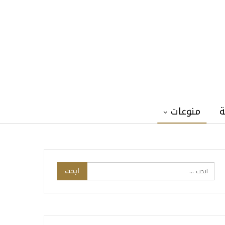
ة
منوعات