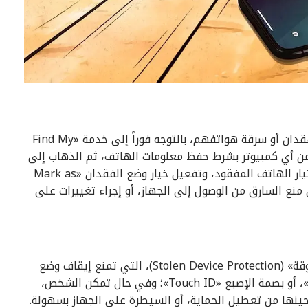
ودعت شركة «أبل» مستخدمي هواتف «آيفون»، عند فقدان أو سرقة هواتفهم، بالتوجه فوراً إلى خدمة «Find My
ليها من أي كمبيوتر بشرط حفظ معلومات الهاتف، ثم الذهاب إلى
قسم جميع الأجهزة «All Devices»؛ ويمكن حينها اختيار الهاتف المفقود، وتفعيل خيار وضع الفقدان «Mark as
 منع السارق من الوصول إلى الجهاز، أو إجراء تغييرات على
كما توصي «أبل» بتفعيل ميزة «حماية الأجهزة المسروقة» (Stolen Device Protection)، التي تمنع إيقاف وضع
الفقدان إلا باستخدام خاصيتَيْ: بصمة الوجه «Face ID»، أو بصمة الإصبع «Touch ID»؛ وفي حال تمكن الشخص،
ينها من تعطيل الحماية، أو السيطرة على الجهاز بسهولة.