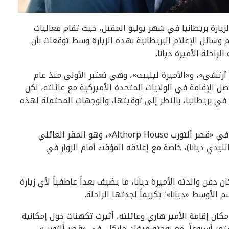
يارة بريطانيا في شهر يوليو المقبل، حيث تقام فعاليات
بطة بدورة ألعاب إنفيكتوس 2027، وتهتم وسائل الإعلام البريطانية بهذه الزيارة وسط توقعات بأن
احلة الأميرة ديانا.
ر آرتشي»، و«الأميرة ليليبت»، وهي تعتبر الأولى منذ عام
وفضل الإقامة في الولايات المتحدة الأميركية مع عائلته، لكن
في بريطانيا، بالنظر إلى توقيتها، والوجهات المحتملة لهذه
وتتوقع بعض وسائل الإعلام أن تقيم العائلة الصغيرة في «قصر ألتورب Althorp House»، وهو المقر العائلي
ليدي ديانا)، خاصة مع إغلاقه المؤقت أمام الزوار في
دفن والدته الأميرة ديانا، ما يضيف بعداً عاطفياً لأي زيارة
الأوسط «ديانا»؛ تكريماً لجدتها الراحلة.
ن إقامة الأمير هاري وعائلته، أثيرت تكهنات حول إمكانية
تمر أسبوعاً، مع زوجته ميغان ماركل، في «قصر ألتورب».