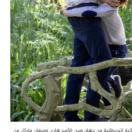
كية البريطانية من جهة، وبين الأمير هاري وميغان ماركل من