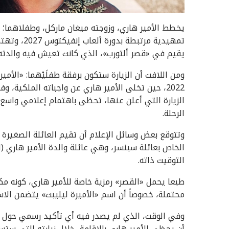
يخطط الأمير هاري، وزوجته ميغان ماركل، وطفلاهما؛ لز
تمهيدية مرت
يقيم في «قصر ألتورب»، الذي كانت تعيش فيه والدته الر
ومن اللافت أن الزيارة ستكون برفقة طفلَيْهما: «الأمي
2022، حين تخلى الأمير هاري عن واجباته الملكية، 
الزيارة التي أعلن عنها، تحظى باهتمام إعلامي واسع 
الرحلة.
الخاص بعائلة سبنسر، وهي عائلة والدة الأمير هاري (ال
التوقيت ذاته.
طبعا يحمل «القصر» رمزية خاصة للأمير هاري، كونه مكان 
محتملة، خصوصاً أن اسم «الأميرة ليليبت» يتضمن الاسم 
وفي الوقت، الذي لم يصدر فيه أي تأكيد رسمي حول مكا
أن يحظى الأمير هاري بالإقامة، خلال زيارته التي ستس