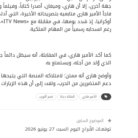
جهة أخرى، إلا أن هاري، وميغان، أصدرا كتاباً، وفيلماً 
فاجأ الأمير هاري متابعيه بتصريحاته الأخيرة، التي أد
أوك
رغم انسحابه رسمياً من المهام الملكية.
كما أكد الأمير هاري، في المقابلة، أنه سيظل دائماً جز
الذي وُلد من أجله، ويستمتع به.
وأوضح هاري أنه ممتن؛ لامتلاكه المنصة التي يتيحها 
دعم المتضررين من الحرب، ولفت إلى أن هذه الزيارات ت
الأمير هاري
الملكة ديانا
قصر ألتورب
الموضوع السابق
توقعـات الأبراج اليوم السبت 27 يونيو 2026