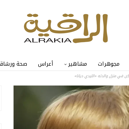
مجوهرات
مشاهير
أعراس
صحة ورشاق
كن في منزل والدته «الليدي ديانا»