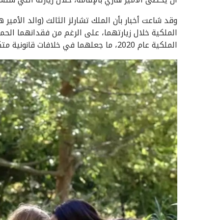
وقد شاعت أخبار بأن الملك تشارلز الثالث (والد الأمي
الملكية خلال زيارتهما، على الرغم من فقدانهما الحما
الملكية عام 2020، ما جعلهما في خلافات قانونية متكررة بشأن ترتيبات الأمن ببريطانيا.