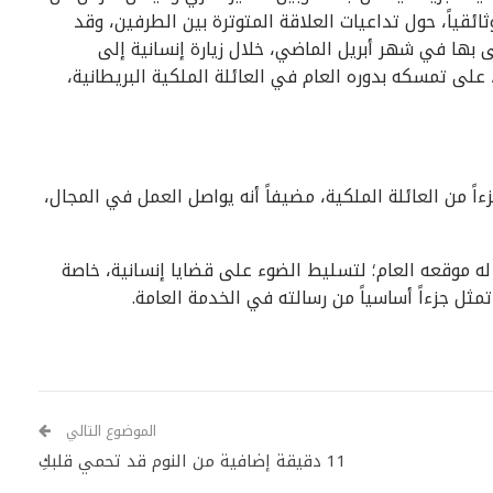
وثائقياً، حول تداعيات العلاقة المتوترة بين الطرفين، وقد
لى بها في شهر أبريل الماضي، خلال زيارة إنسانية إلى
رانيا، إذ شدد يومها، في مقابلة مع «ITV News»، على تمسكه بدوره العام في العائلة الملكية البريطانية،
ءاً من العائلة الملكية، مضيفاً أنه يواصل العمل في المجال،
له موقعه العام؛ لتسليط الضوء على قضايا إنسانية، خاصة
مثل جزءاً أساسياً من رسالته في الخدمة العامة.
الموضوع التالي
11 دقيقة إضافية من النوم قد تحمي قلبكِ