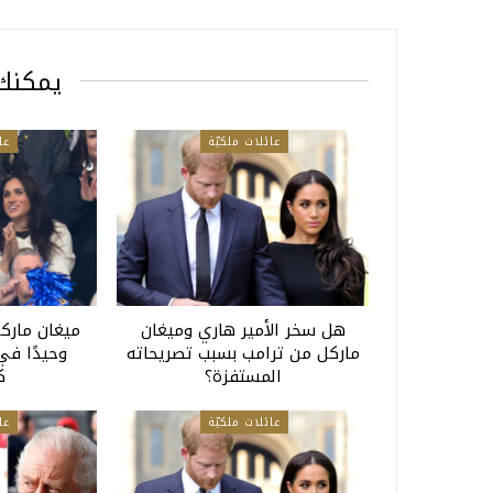
يمكنك 
عائلات ملكيّة
عا
هل سخر الأمير هاري وميغان
ميغان ماركل
ماركل من ترامب بسبب تصريحاته
وحيدًا في
المستفزة؟
ك
عائلات ملكيّة
عا