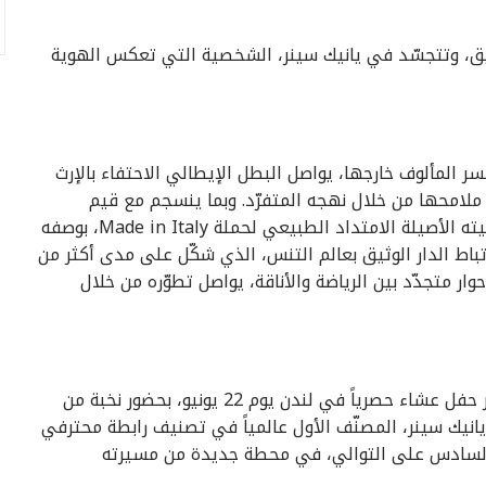
ا من إرث الدار العريق، وتتجسّد في يانيك سينر، الشخصية التي تعكس الهوية
 المألوف خارجها، يواصل البطل الإيطالي الاحتفاء بالإرث
ملامحها من خلال نهجه المتفرّد. وبما ينسجم مع قيم
غوتشي، تُجسّد إنجازات سفير العلامة العالمي وشخصيته الأصيلة الامتداد الطبيعي لحملة Made in Italy، بوصفه
رتباط الدار الوثيق بعالم التنس، الذي شكّل على مدى أكثر من
 متجدّد بين الرياضة والأناقة، يواصل تطوّره من خلال
احتفاءً بإطلاق الحملة، استضافت غوتشي ويانيك سينر حفل عشاء حصرياً في لندن يوم 22 يونيو، بحضور نخبة من
يانيك سينر، المصنّف الأول عالمياً في تصنيف رابطة محترفي
لعام السادس على التوالي، في محطة جديدة من مسيرته