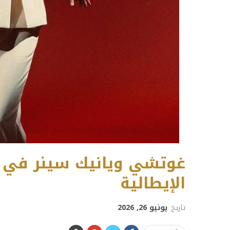
غوتشي ويانيك سينر في حم
الإيطالية
تاريخ
يونيو 26, 2026