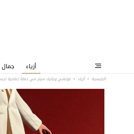
أزياء
جمال
الرئيسية
أزياء
غوتشي ويانيك سينر في حملة إعلانية تجسد 