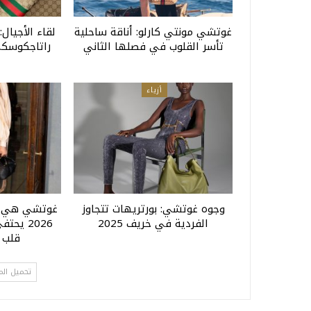
غوتشي مونتي كارلو: أناقة ساحلية
لقاء الأجيا
تأسر القلوب في فصلها الثاني
راتاجكوسك
أزياء
وجوه غوتشي: بورتريهات تتجاوز
غوتشي هي ف
الفردية في خريف 2025
2026 يح
قلب 
تحميل الم