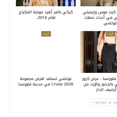
ل: كيت موس وإيميلي
كيكي بالمر تُعيد موضة المكياج
ي في أحدث حملات
لعام 2016..
غوتشي
أزياء
أزياء
لورنسا… عرض كروز
غوتشي تستعد لعرض مجموعة
تفي بالجذور والإرث من
Cruise 2026 في مدينة فلورنسا
أرشيف الدار
زيد من المواضيع