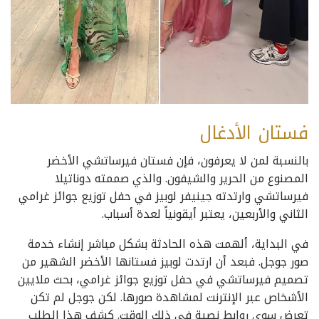
فستان الأدغال
بالنسبة لمن لا يعرفون، فإن فستان فيرساتشي الأخضر
المصنوع من الحرير والشيفون. والذي صممته دوناتيلا
فيرساتشي وارتدته جينيفر لوبيز في حفل توزيع جوائز غرامي
الثاني والأربعين، يعتبر أيقونياً لعدة أسباب.
في البداية، ألهمت هذه الحادثة بشكل مباشر إنشاء خدمة
صور جوجل. فبعد أن ارتدت لوبيز فستانها الأخضر الشهير من
تصميم فيرساتشي في حفل توزيع جوائز غرامي، بحث ملايين
الأشخاص عبر الإنترنت لمشاهدة صورها. لكن جوجل لم تكن
تعرض سوى روابط نصية في ذلك الوقت. كشف هذا الطلب