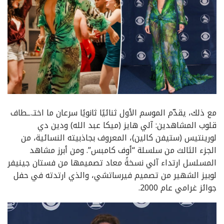
مع ذلك، يقدّم الموسم الأول ثنائيًا ثانويًا سرعان ما اختـ.ـطاف
قلوب المشاهدين: آلي هايز (ميكا عبد الله) ودين دي
لورينتيس (ستيفن كالين)، المعروف بجاذبيته النسائية، من
الجزء الثالث من سلسلة “أوف كامبس”. ومن أبرز مشاهد
المسلسل ارتداء آلي نسخةً معاد تصميمها من فستان جينيفر
لوبيز الشهير من تصميم فيرساتشي، والذي ارتدته في حفل
جوائز غرامي عام 2000.