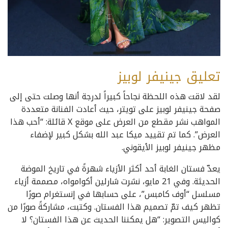
تعليق جينيفر لوبيز
لقد لاقت هذه اللحظة نجاحاً كبيراً لدرجة أنها وصلت حتى إلى
صفحة جينيفر لوبيز على تويتر، حيث أعادت الفنانة متعددة
المواهب نشر مقطع من العرض على موقع X قائلة: “أحب هذا
العرض”. كما تم تقييد ميكا عبد الله بشكل كبير لإضفاء
مظهر جينيفر لوبيز الأيقوني.
يعدّ فستان الغابة أحد أكثر الأزياء شهرةً في تاريخ الموضة
الحديثة. وفي 21 مايو، نشرت شارلين أكوامواه، مصممة أزياء
مسلسل “أوف كامبس”، على حسابها في إنستغرام صورًا
تظهر كيف تمّ تصميم هذا الفستان. وكتبت، مشاركةً صورًا من
كواليس التصوير: “هل يمكننا الحديث عن هذا الفستان؟ لا