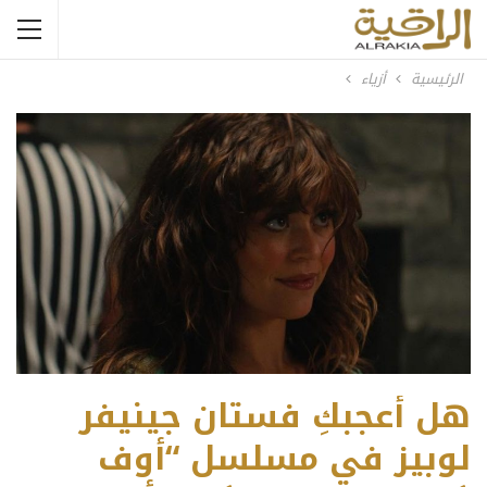
الرئيسية
أزياء
هل أعجبكِ فستان جينيفر
لوبيز في مسلسل “أوف