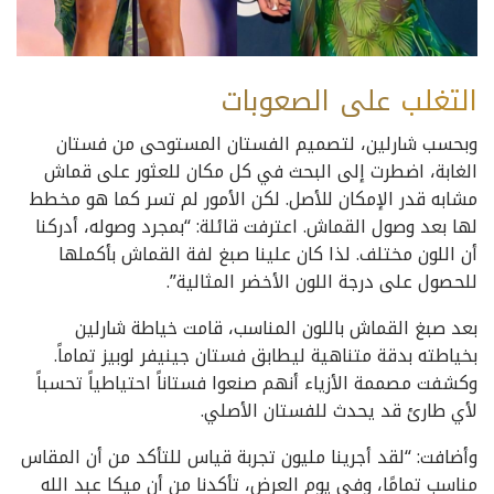
التغلب
على
الصعوبات
وبحسب شارلين، لتصميم الفستان المستوحى من فستان
الغابة، اضطرت إلى البحث في كل مكان للعثور على قماش
مشابه قدر الإمكان للأصل. لكن الأمور لم تسر كما هو مخطط
لها بعد وصول القماش. اعترفت قائلة: “بمجرد وصوله، أدركنا
أن اللون مختلف. لذا كان علينا صبغ لفة القماش بأكملها
للحصول على درجة اللون الأخضر المثالية”.
بعد صبغ القماش باللون المناسب، قامت خياطة شارلين
بخياطته بدقة متناهية ليطابق فستان جينيفر لوبيز تماماً.
وكشفت مصممة الأزياء أنهم صنعوا فستاناً احتياطياً تحسباً
لأي طارئ قد يحدث للفستان الأصلي.
وأضافت: “لقد أجرينا مليون تجربة قياس للتأكد من أن المقاس
مناسب تمامًا، وفي يوم العرض، تأكدنا من أن ميكا عبد الله