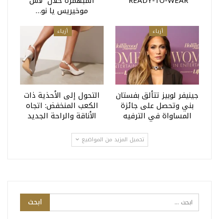
READY-TO-WEAR
المبهمرة خلال “لاس
موخيريس يا نو…
أزياء
أزياء
جينيفر لوبيز تتألق بفستان
التحول إلى الأحذية ذات
بني وتحصل على جائزة
الكعب المنخفض: اتجاه
المساواة في الترفيه
الأناقة والراحة الجديد
تحميل المزيد من المواضيع