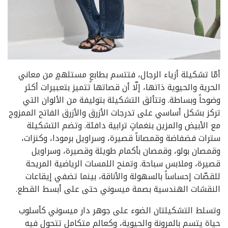
أمّا تشكيلة أزياء الرجال، فتتسم بطابعٍ مستلهمٍ من معاني
الحرية والحيوية ذاتها، إلّا أن قصاتها تتميز بتعبيرات أكثر
وضوحاً وبساطة. وتتألق التشكيلة بتوليفة من الألوان التي
تركز بشكل أساسي على تدرجات الأزرق والأزرق الفاتح الممزوج
مع الأبيض والمزين بنغماتٍ ترابية دافئة. وتضم التشكيلة
سترات فضفاضة وقمصاناً قصيرة، وسراويل برمودا، وكنزات،
وقمصان بولو، وقمصان بأكمام طويلة وقصيرة، وسراويل
قصيرة، وملابس سباحة. وتمنح اللمسات الرياضية المريحة
للقصّات إحساساً بالسهولة والأناقة، بينما تضفي إيقاعات
النقشات الهندسية بصمة ميسوني حتى على أبسط القطع.
وتسلط التشكيلتان الضوء على جوهر دار ميسوني كأسلوب
حياة يتسم بالمرونة والحيوية، وكعالم متكامل تتحول فيه