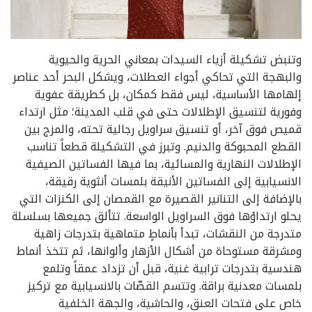
وتنبض تشكيلة أزياء السيدات بمعاني الحرية والحيوية
والبهجة التي تحاكي أجواء العطلات، ويشكل البحر أحد عناصر
إلهامها الأساسية، ليس فقط كمكان، بل كطريقة عفوية
وفورية لتنسيق الإطلالات حتى في قلب المدينة؛ مثل ارتداء
قميص فوق آخر، أو تنسيق سراويل رجالية تحته، والمزج بين
القطع المحبوكة والدنيم. وتبرز في التشكيلة قطعاً تناسب
الإطلالات النهارية والمسائية، بما فيها الفساتين الصيفية
الانسيابية إلى الفساتين الأنيقة بلمسات أنثوية رقيقة،
بالإضافة إلى التنانير القصيرة مع القمصان إلى الكنزات التي
يحلو ارتداؤها فوق السراويل الواسعة. تتألق جميعها بسلسلة
متدرجة من النقشات، تبدأ بأنماطٍ متماهية بتدرجات زاهية
ومشرقة مستوحاة من أشكال الأزهار وألوانها، ثم تتخذ أنماط
هندسية بتدرجات ترابية غنية، قبل أن تزداد عمقاً وتلمع
بلمسات معدنية براقة. وتتسم القصّات بالانسيابية مع تركيز
خاص على فتحات العنق، والحاشية، والجهة الخلفية