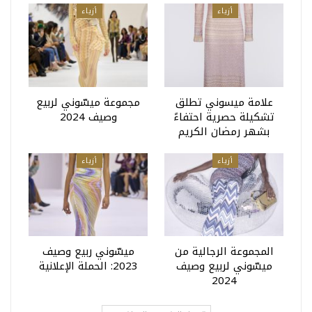
أزياء
أزياء
علامة ميسوني تطلق
مجموعة ميسّوني لربيع
تشكيلة حصرية احتفاءً
وصيف 2024
بشهر رمضان الكريم
أزياء
أزياء
المجموعة الرجالية من
ميسّوني ربيع وصيف
ميسّوني لربيع وصيف
2023: الحملة الإعلانية
2024