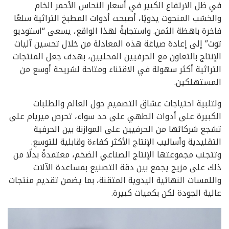
في ظل الارتفاع الكبير في أسعار النحاس الأحمر الخام
والخشب المنحوت يدويًا، أصبحت أدوات المطبخ التراثية سلعًا
فاخرة باهظة الثمن. واستجابةً لهذا الواقع، يسعى “استوديو
توت” إلى إعادة صياغة هذه المعادلة من خلال تحسين آليات
الإنتاج بالتعاون مع الحرفيين المحليين، بهدف جعل المنتجات
التراثية أكثر سهولة في الاقتناء ومتاحة لشريحة أوسع من
المستهلكين.
ولتلبية احتياجات عشاق التصميم حول العالم والطلبات
الكبيرة على أدوات الطهي على حد سواء، تحرص ميريام على
تشجع شركائها من الحرفيين على الموازنة بين الحرفية
التقليدية وأساليب الإنتاج الأكثر كفاءة وقابلية للتوسع.
وتتجنب مجموعتها الإنتاج الصناعي الضخم، معتمدةً بدلًا من
ذلك على مزيج يجمع بين دقة التصنيع بمساعدة الآلات
واللمسات النهائية اليدوية المتقنة، بما يضمن تقديم منتجات
عالية الجودة لكن بكميات كبيرة.