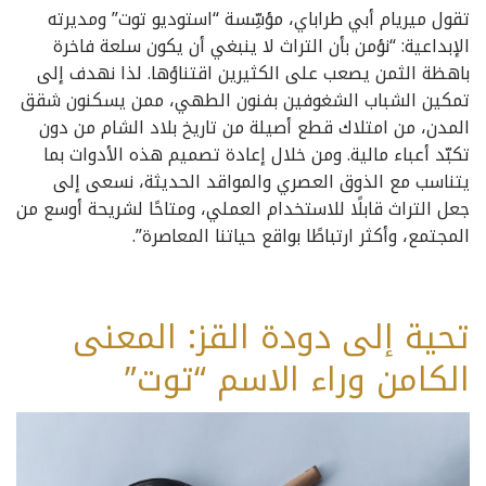
تقول ميريام أبي طراباي، مؤسِّسة “استوديو توت” ومديرته
الإبداعية: “نؤمن بأن التراث لا ينبغي أن يكون سلعة فاخرة
باهظة الثمن يصعب على الكثيرين اقتناؤها. لذا نهدف إلى
تمكين الشباب الشغوفين بفنون الطهي، ممن يسكنون شقق
المدن، من امتلاك قطع أصيلة من تاريخ بلاد الشام من دون
تكبّد أعباء مالية. ومن خلال إعادة تصميم هذه الأدوات بما
يتناسب مع الذوق العصري والمواقد الحديثة، نسعى إلى
جعل التراث قابلًا للاستخدام العملي، ومتاحًا لشريحة أوسع من
المجتمع، وأكثر ارتباطًا بواقع حياتنا المعاصرة”.
تحية إلى دودة القز: المعنى
الكامن وراء الاسم “توت”