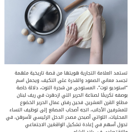
تستمد العلامة التجارية هويتها من قصة تاريخية ملهمة
تجسد معاني الصمود والقدرة على التكيف. ويحمل اسم
“استوديو توت”، المستوحى من شجرة التوت، دلالة خاصة
بوصفه تكريمًا لصناعة الحرير التي ازدهرت في ريف لبنان
مطلع القرن العشرين. فحين رفض عمال الحرير الخضوع
للمشرفين الأجانب، اتجه أصحاب المصانع إلى توظيف النساء
المحليات، اللواتي أصبحن مصدر الدخل الرئيسي لأسرهن، في
تحول أسهم في إعادة تشكيل الواقعَين الاجتماعي
والاقتصادي في بلاد الشام.