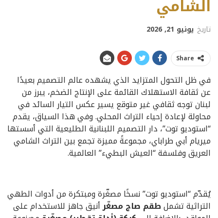
الشامي
تاريخ
يونيو 21, 2026
Share
في ظل التحول المتزايد الذي يشهده عالم التصميم بعيدًا
عن ثقافة الاستهلاك القائمة على الإنتاج الضخم، يبرز من
لبنان توجه ثقافي غير متوقع يسير عكس التيار السائد في
محاولة لإعادة إحياء التراث المحلي. وفي هذا السياق، يقدم
“استوديو توت”، دار التصميم اللبنانية الطليعية التي أسستها
ميريام أبي طراباي، مجموعةً مميزة تجمع بين التراث الشامي
العريق وفلسفة “العيش البطيء” العالمية.
يُقدّم “استوديو توت” نسخًا مصغّرة ومبتكرة من أدوات الطهي
التراثية تشمل
طقم صاج مصغّر
أنيق جاهز للاستخدام على