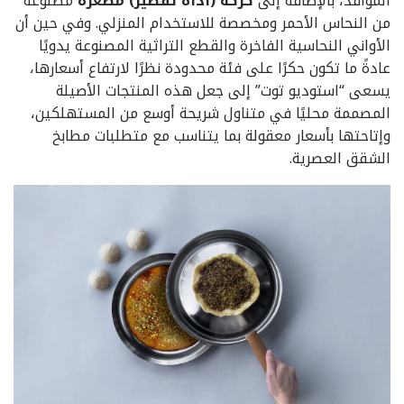
المواقد، بالإضافة إلى
كركة (أداة تقطير) مصغّرة
مصنوعة
من النحاس الأحمر ومخصصة للاستخدام المنزلي. وفي حين أن
الأواني النحاسية الفاخرة والقطع التراثية المصنوعة يدويًا
عادةً ما تكون حكرًا على فئة محدودة نظرًا لارتفاع أسعارها،
يسعى “استوديو توت” إلى جعل هذه المنتجات الأصيلة
المصممة محليًا في متناول شريحة أوسع من المستهلكين،
وإتاحتها بأسعار معقولة بما يتناسب مع متطلبات مطابخ
الشقق العصرية.