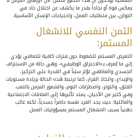
النفسية يؤكدون أن هذا التصور مضلل؛ لأن الإرهاق المزمن لا
يعكس قوة أو نجاحاً بقدر ما يكشف عن اختلال حاد في
التوازن، بين متطلبات العمل، واحتياجات الإنسان الأساسية.
الثمن النفسي للانشغال
المستمر:
التعرض المستمر للضغوط دون فترات كافية للتعافي يؤدي
إلى ما يُعرف بـ«الاحتراق الوظيفي»، وهي حالة من الاستنزاف
الجسدي والعاطفي تؤثر سلباً في القدرة على التركيز،
والإبداع، واتخاذ القرار، كما ترتبط هذه الحالة بزيادة مستويات
القلق، والتوتر، واضطرابات النوم، والشعور المزمن بالتعب.
وفي كثير من الأحيان، يمتد تأثيرها إلى العلاقات الاجتماعية
والعائلية؛ حيث يجد الفرد نفسه حاضراً جسدياً، لكنه غائب
ذهنياً بسبب الانشغال المستمر بمسؤوليات العمل.