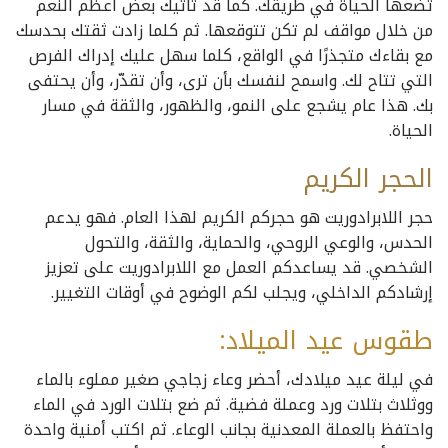
تضعها الحياة في طريقك. كما قد تأتيك بعض أعظم النعم
من خلال مواقف لم تكن تتوقعها. ثم كلما زادت ثقتك بحدسك
مع بقاءك متجذرًا في الواقع، كلما سهل عليك إدراك الفرص
التي تتاح لك. واسمح لنفسك بأن ترى، وأن تقدّر، وأن يحتفى
بك. هذا عام يشجع على النمو، والظهور، والثقة في مسار
الحياة.
الحجر
الكريم
حجر اللابرادوريت هو حجركم الكريم لهذا العام. فهو يدعم
الحدس، والوعي الروحي، والحماية، والثقة، والتحول
الشخصي. قد يساعدكم العمل مع اللابرادوريت على تعزيز
إرشادكم الداخلي، ويجلب لكم الوضوح في أوقات التغيير.
طقوس عيد الميلاد:
في ليلة عيد ميلادك، أحضر وعاء زجاجي صغير مملوء بالماء
ووثلاث بتلات ورد وعملة فضية. ثم ضع بتلات الورد في الماء
واحتفظ بالعملة المعدنية بجانب الوعاء. ثم اكتب أمنية واحدة