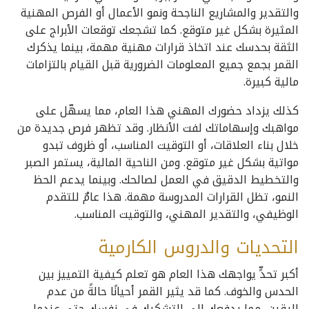
والتقدير والمشاريع الناجحة ونمو الأعمال أو الفرص المهنية
المثيرة بشكل غير متوقع. كما تشجعك توقعات الأبراج على
الثقة بحدسك عند اتخاذ قرارات مهنية مهمة، بينما يذكرك
القمر بجمع جميع المعلومات الضرورية قبل القيام بالتزامات
مالية كبيرة.
كذلك يزداد حضورك المهني هذا العام، مما يسهّل على
مواهبك وإسهاماتك لفت الأنظار. وقد تظهر فرص جديدة من
خلال بناء العلاقات، أو التوقيت المناسب، أو ظروف تبدو
مواتية بشكل غير متوقع. ومن الناحية المالية، يستمر الصبر
والتخطيط الدقيق في العمل لصالحك. وبينما يدعم الحظ
النمو، تظل القرارات المدروسة مهمة. هذا عامٌ للتقدم
الوظيفي، والتقدير المهني، والتوقيت المناسب.
التحديات والدروس الكارمية
أكبر تحدٍّ يواجهك هذا العام هو تعلم كيفية التمييز بين
الحدس والخوف. كما قد يثير القمر أحيانًا حالةً من عدم
اليقين، مما يدفعك إلى التشكيك في نفسك حتى عندما