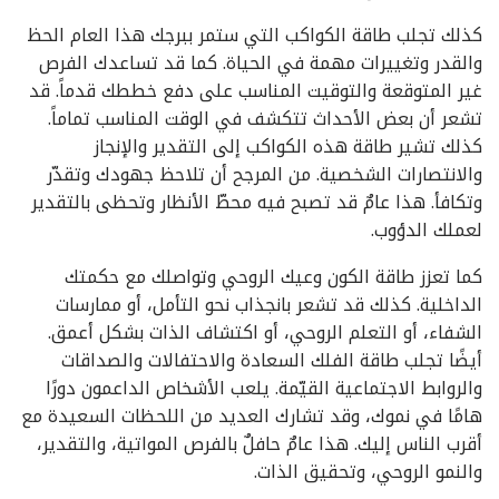
كذلك تجلب طاقة الكواكب التي ستمر ببرجك هذا العام الحظ
والقدر وتغييرات مهمة في الحياة. كما قد تساعدك الفرص
غير المتوقعة والتوقيت المناسب على دفع خططك قدماً. قد
تشعر أن بعض الأحداث تتكشف في الوقت المناسب تماماً.
كذلك تشير طاقة هذه الكواكب إلى التقدير والإنجاز
والانتصارات الشخصية. من المرجح أن تلاحظ جهودك وتقدّر
وتكافأ. هذا عامٌ قد تصبح فيه محطّ الأنظار وتحظى بالتقدير
لعملك الدؤوب.
كما تعزز طاقة الكون وعيك الروحي وتواصلك مع حكمتك
الداخلية. كذلك قد تشعر بانجذاب نحو التأمل، أو ممارسات
الشفاء، أو التعلم الروحي، أو اكتشاف الذات بشكل أعمق.
أيضًا تجلب طاقة الفلك السعادة والاحتفالات والصداقات
والروابط الاجتماعية القيّمة. يلعب الأشخاص الداعمون دورًا
هامًا في نموك، وقد تشارك العديد من اللحظات السعيدة مع
أقرب الناس إليك. هذا عامٌ حافلٌ بالفرص المواتية، والتقدير،
والنمو الروحي، وتحقيق الذات.