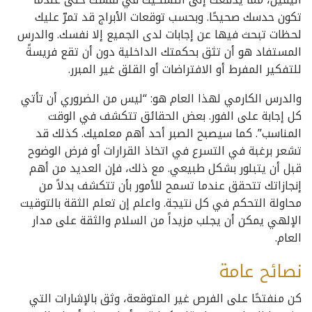
تكون حدسك صحيحًا. وبحسب توقعات الأبراج قد تمرّ عليك
لحظات تبحث فيها عن إجابات لدى الجميع إلا نفسك. والدرس
المستفاد هو أن تثق بحكمتك الداخلية دون أن تقع فريسةً
للتفكير المفرط أو الافتراضات أو القلق غير المبرر.
والدرس الكارمي لهذا العام هو: “ليس من الضروري أن تأتي
كل إجابة على الفور. بعض الحقائق تتكشف في الوقت
المناسب”. كما سيصبح الصبر أحد أهم معلميك. كذلك قد
تشعر برغبة في التسرع في اتخاذ القرارات أو فرض الوضوح
قبل أن يتبلور بشكل طبيعي. مع ذلك، فإن العديد من أهم
إنجازاتك تتحقق عندما تسمح للأمور بأن تتكشف بدلاً من
محاولة التحكم في كل نتيجة. واعلم إن تعلم الثقة بالتوقيت
الإلهي يمكن أن يجلب مزيداً من السلام والثقة على مدار
العام.
نصائح عامة
كن منفتحًا على الفرص غير المتوقعة، وثق بالإشارات التي