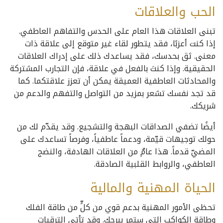
الحب والعلاقات
تبنى العلاقات هذا العام على الحدس والتفاهم العاطفي.
إذا كنت أعزبًا، فقد يتطور لقاء غير متوقع إلى علاقة ذات
معنى. ثق بحدسك، فقد يساعدك ذلك على إدراك العلاقات
الحقيقية. وإذا كنتَ بالفعل في علاقة، فإن التجارب المشتركة
والمحادثات العاطفية العميقة يمكن أن تعزز علاقتكما. كما
قد تجد نفسك تشعر بمزيد من التواصل والتفهم والدعم من
شريكك.
أيضًا تضفي الصداقات البهجة والتشجيع. وقد يقدّم لك من
حولك توجيهات قيّمة، ودعماً عاطفياً، وفرصاً تساعدك على
المضيّ قدماً. هذا عامٌ من العلاقات الهادفة، والنضج
العاطفي، والروابط القلبية الصادقة.
الحياة المهنية والمالية
تحظى الأمور المهنية بدعم قوي من كلٍّ من طاقة الفلك
وطاقة الكواكب التي ستمر ببرجك. وقد تأتي الترقيات