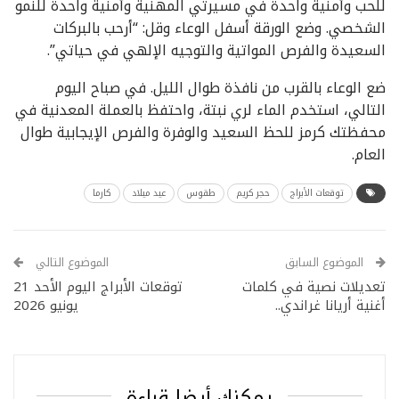
للحب وأمنية واحدة في مسيرتي المهنية وأمنية واحدة للنمو
الشخصي. وضع الورقة أسفل الوعاء وقل: “أرحب بالبركات
السعيدة والفرص المواتية والتوجيه الإلهي في حياتي”.
ضع الوعاء بالقرب من نافذة طوال الليل. في صباح اليوم
التالي، استخدم الماء لري نبتة، واحتفظ بالعملة المعدنية في
محفظتك كرمز للحظ السعيد والوفرة والفرص الإيجابية طوال
العام.
توقعات الأبراج
حجر كريم
طقوس
عيد ميلاد
كارما
الموضوع السابق
الموضوع التالي
تعديلات نصية في كلمات
توقعات الأبراج اليوم الأحد 21
أغنية أريانا غراندي..
يونيو 2026
يمكنك أيضا قراءة