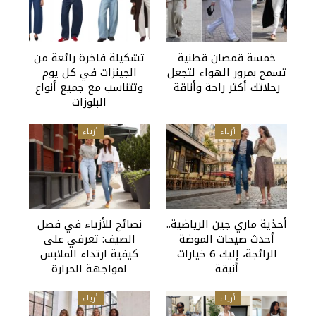
خمسة قمصان قطنية
تشكيلة فاخرة رائعة من
تسمح بمرور الهواء لتجعل
الجينزات في كل يوم
رحلاتك أكثر راحة وأناقة
وتتناسب مع جميع أنواع
البلوزات
أزياء
أزياء
أحذية ماري جين الرياضية..
نصائح للأزياء في فصل
أحدث صيحات الموضة
الصيف: تعرفي على
الرائجة، إليك 6 خيارات
كيفية ارتداء الملابس
أنيقة
لمواجهة الحرارة
أزياء
أزياء