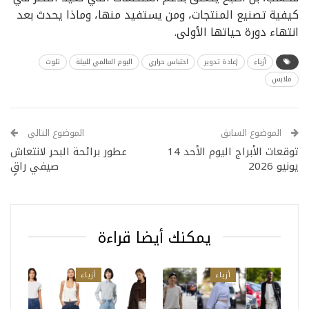
كيفية تصنيع المنتجات، ومن يستفيد منها، وماذا يحدث بعد
انتهاء دورة حياتها الأولى.
أزياء
إعادة تدوير
احتباس حراري
اليوم العالمي للبيئة
تلوث
ملابس
الموضوع السابق
الموضوع التالي
توقعات الأبراج اليوم الأحد 14
عطور برائحة البحر لانتعاش
يونيو 2026
صيفي راقٍ
يمكنك أيضا قراءة
أزياء
أزياء