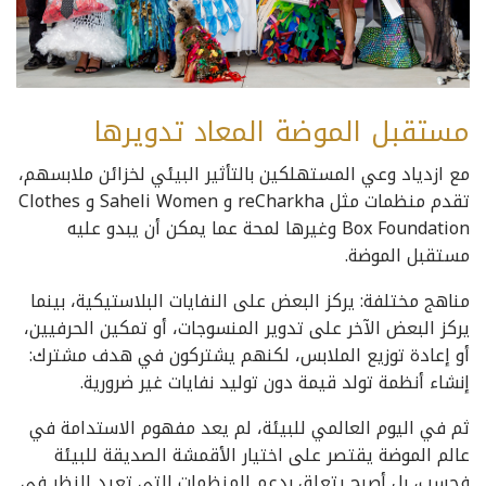
مستقبل الموضة المعاد تدويرها
مع ازدياد وعي المستهلكين بالتأثير البيئي لخزائن ملابسهم،
تقدم منظمات مثل reCharkha و Saheli Women و Clothes
Box Foundation وغيرها لمحة عما يمكن أن يبدو عليه
مستقبل الموضة.
مناهج مختلفة: يركز البعض على النفايات البلاستيكية، بينما
يركز البعض الآخر على تدوير المنسوجات، أو تمكين الحرفيين،
أو إعادة توزيع الملابس، لكنهم يشتركون في هدف مشترك:
إنشاء أنظمة تولد قيمة دون توليد نفايات غير ضرورية.
ثم في اليوم العالمي للبيئة، لم يعد مفهوم الاستدامة في
عالم الموضة يقتصر على اختيار الأقمشة الصديقة للبيئة
فحسب، بل أصبح يتعلق بدعم المنظمات التي تعيد النظر في