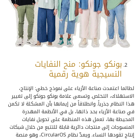
بونكو جونكو: منح النفايات
النسيجية هوية رقمية
لطالما اعتمدت صناعة الأزياء على نموذج خطي: ​​الإنتاج،
الاستهلاك، التخلص. وتسعى علامة بونكو جونكو إلى تغيير
هذا النظام جذرياً. وانطلاقاً من إيمانها بأن المشكلة لا تكمن
في صناعة الأزياء بحد ذاتها، بل في الأنظمة المهدرة
المحيطة بها، تعمل هذه المنظمة على تحويل نفايات
المنسوجات إلى منتجات دائرية قابلة للتتبع من خلال شبكات
إنتاج تقودها النساء. ويعدّ نظام CircularOS، وهو منصة