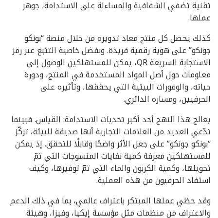
تقنية تضفي الشفافية والمساءلة على الاستدامة، جوهر
عملها.
كذلك يحصل كل منتج معاد تدويره من خلال منصة “بونكو
جونكو” على هوية رقمية فريدة. وبفضل خاصية التتبع عبر رمز
الاستجابة السريعة QR، يمكن للمستهلكين الوصول إلى
معلومات حول أصل المواد المستخدمة في المنتج، ودورة
حياته، والوفورات البيئية التي يحققها، وتأثيره على
الحرفيين، ومساره الدائري.
يعالج هذا النهج أحد أكبر تحديات الاستدامة: القياس. فبينما
تدّعي العديد من العلامات التجارية أنها صديقة للبيئة، تركّز
“بونكو جونكو” على جعل الأثر واضحًا وقابلًا للتحقق. إذ يمكن
للمستهلكين معرفة كمية نفايات المنسوجات التي تمّ
تحويلها، وكمية الكربون والماء التي تمّ توفيرها، وكيف
استفاد الحرفيون من هذه العملية.
وقد حظي عملها المبتكر باعتراف عالمي، بما في ذلك الدعم
والاعتراف من منظمات مثل مؤسسة إيكيا، وفيزا، وهيئة