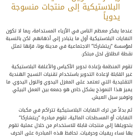
البلاستيكية إلى منتجات منسوجة
يدوياً
عندما يفكر معظم الناس في الأزياء المستدامة، ربما لا تكون
النفايات البلاستيكية أول ما يتبادر إلى أذهانهم. لكن بالنسبة
لمؤسسة “ريتشاركا” الاجتماعية في مدينة بونا، فإنها تمثل
نقطة انطلاق لحل مبتكر.
تقوم المنظمة بإعادة تدوير الأكياس والأغلفة البلاستيكية
غير القابلة لإعادة التدوير باستخدام تقنيات النسيج الهندية
التقليدية التي تعتمد على المغزل اليدوي والنول اليدوي. ما
يميز هذا النموذج بشكل خاص هو جمعه بين العمل البيئي
وتوفير سبل العيش.
ثم بدلاً من ترك النفايات البلاستيكية تتراكم في مكبات
النفايات أو المسطحات المائية، تقوم مبادرة “ريتشاركا”
بتحويلها إلى منتجات قابلة للاستخدام من خلال عملية تقوم
بها نساء ريفيات وحرفيات. تحافظ هذه المبادرة على الحرف