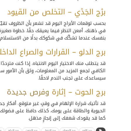
برْج الجَدْي – التخلص من القيود
بحسب توقعات الأبراج اليوم قد تشعر بأن الظروف تقيّ
في ذهنك. أمعن النظر فيما يعيقك حقًا. خطوة صغيرة 
بنفسك عندما تشكّك في شكوكك بدلًا من الاستسلام ل
برج الدلو – القرارات والصراع الداخ
قد يتطلب منك الاختيار اليوم الانتباه. إذا كنت مترددً
الكافي لجمع المزيد من المعلومات، وثق بأن الأمور ست
سيساعدك على تجنب الندم لاحقًا.
برج الحوت – إثارة
وفرص
جديدة
قد تأتيك شرارة الإلهام في وقتٍ غير متوقع. أفكار جد
الحيوية والطاقة على يومك. كذلك حافظ على فضولك وانف
كما قد يقودك شغفك إلى إنجازٍ مذهل.
برج الثور
برج الجوزاء
برج الحمل
برج الحوت
برج الدلو
بر