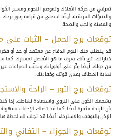
تعرفي من حركة الأفلاك وتموضع النجوم ومسير الكواك
والتنبؤات المرتقبة. أيضًا احصلي من قراءة رموز برجك 
والمهنة والحب والصحة.
توقعات برج الحمل – الثبات على 
قد يتطلب منك اليوم الدفاع عن معتقد أو حد أو فكرة 
خياراتك، ثق بأنك تعرف ما هو الأفضل لمسارك. كما
من حولك. أيضًا ركّز على أولوياتك وتجنّب الصراعات غي
نهاية المطاف بمدى قوتك وكفاءتك.
توقعات برج الثور – الراحة والاستج
يشجعك الكون على التروي واستعادة نشاطك. إذا كنتَ تر
بأن الراحة مثمرة أيضًا. كما قد تصلك الإجابات بسهول
الإذن بالتوقف والاسترخاء. أيضًا قد تجلب لك لحظة ها
توقعات برج الجوزاء – التفاني وال