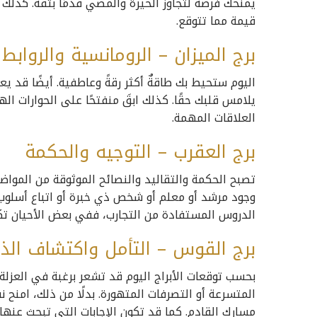
يمنحك فرصة لتجاوز الحيرة والمضي قدمًا بثقة. كذلك
قيمة مما تتوقع.
برج الميزان – الرومانسية والروابط 
اليوم ستحيط بك طاقةٌ أكثر رقةً وعاطفية. أيضًا قد يع
يلامس قلبك حقًا. كذلك ابقَ منفتحًا على الحوارات ال
العلاقات المهمة.
برج العقرب – التوجيه والحكمة
تصبح الحكمة والتقاليد والنصائح الموثوقة من المواض
وجود مرشد أو معلم أو شخص ذي خبرة أو اتباع أسلوب م
الدروس المستفادة من التجارب، ففي بعض الأحيان تك
برج القوس – التأمل واكتشاف الذ
بحسب توقعات الأبراج اليوم قد تشعر برغبة في العزلة 
المتسرعة أو التصرفات المتهورة. بدلًا من ذلك، امنح 
مسارك القادم. كما قد تكون الإجابات التي تبحث عنها