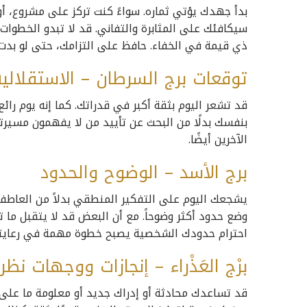
بدأ جهدك يؤتي ثماره. سواءً كنت تركز على مشروع، أ
سيكافئك على المثابرة والتفاني. قد لا تبدو الخطوا
ذي قيمة في الخفاء. حافظ على التزامك، حتى لو بدت ا
توقعات برج السرطان – الاستقلالية
قد تشعر اليوم بثقة أكبر في قدراتك. كما إنه يوم رائع
بنفسك بدلًا من البحث عن تأييد من لا يفهمون مسيرتك
الآخرين أيضًا.
برج الأسد – الوضوح والحدود
يشجعك اليوم على التفكير المنطقي بدلاً من العاطفي
وضع حدود أكثر وضوحاً. مع أن البعض قد لا يتقبل ما تقو
احترام حدودك الشخصية يصبح خطوة مهمة في رعايتك 
برْج العَذْراء – إنجازات ووجهات نظ
قد تساعدك محادثة أو إدراك جديد أو معلومة ما على رؤ