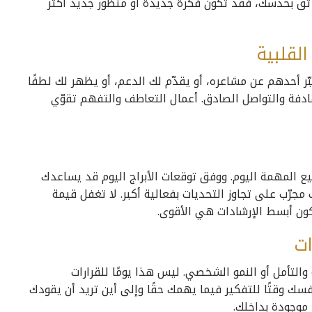
 ثق بحدسك، فقد تكون فكرة جديدة أو منظور جديد أكثر
القلبية
بّر أحدهم عن مشاعره، أو يقدّم لك الدعم، أو يظهر لك لطفًا
هادفة والتواصل الصادق. أعمال التعاطف والتفهم تقوّي
يع المهمة اليوم. ووفق توقعات الأبراج اليوم قد يساعدك
جرّب على تجاوز التحديات بفعالية أكبر. لا تغفل قيمة
ون أبسط الإرشادات هي الأقوى.
ات
والتأمل أو النمو الشخصي. ليس هذا يومًا للقرارات
نفسك وقتًا للتفكير فيما يهمك حقًا وإلى أين تريد أن يقودك
 موجودة بداخلك.