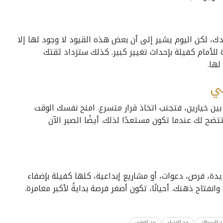
دك، لكن اليوم يشير إلى أن بعض هذه القيود لا وجود لها إلا
للأمام كفيلة بإحداث تغيير كبير. كذلك ستزداد ثقتك
ها.
لي
ا بين خيارين، فتجنب اتخاذ قرار متسرع. امنح نفسك الوقت
تضح لك عندما تكون مستعدًا لذلك. أيضًا الصبر الآن
يدة، فرص، دعوات، أو مشاريع إبداعية، كلها كفيلة بإضفاء
تاح ذهنك. أحيانًا، تكون أصغر فرصة بدايةً لأكبر مغامرة.
ج السرطان
برج العذراء
برج العقرب