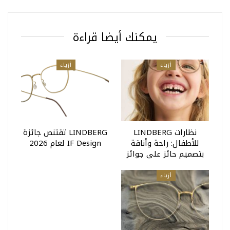
يمكنك أيضا قراءة
أزياء
أزياء
نظارات LINDBERG
LINDBERG تقتنص جائزة
للأطفال: راحة وأناقة
IF Design لعام 2026
بتصميم حائز على جوائز
أزياء