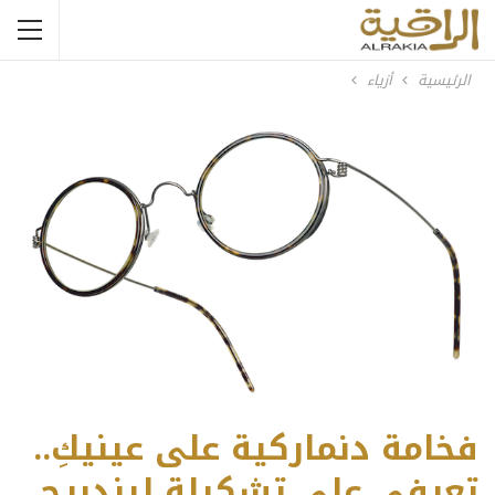
الرئيسية
أزياء
فخامة دنماركية على عينيكِ..
تعرفي على تشكيلة ليندبرج