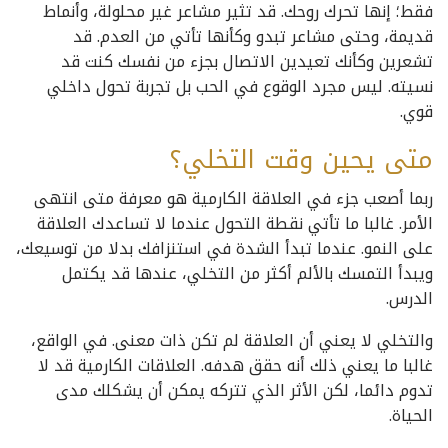
فقط؛ إنها تحرك روحك. قد تثير مشاعر غير محلولة، وأنماط
قديمة، وحتى مشاعر تبدو وكأنها تأتي من العدم. قد
تشعرين وكأنك تعيدين الاتصال بجزء من نفسك كنت قد
نسيته. ليس مجرد الوقوع في الحب بل تجربة تحول داخلي
قوي.
متى يحين وقت التخلي؟
ربما أصعب جزء في العلاقة الكارمية هو معرفة متى انتهى
الأمر. غالبا ما تأتي نقطة التحول عندما لا تساعدك العلاقة
على النمو. عندما تبدأ الشدة في استنزافك بدلا من توسيعك،
ويبدأ التمسك بالألم أكثر من التخلي، عندها قد يكتمل
الدرس.
والتخلي لا يعني أن العلاقة لم تكن ذات معنى. في الواقع،
غالبا ما يعني ذلك أنه حقق هدفه. العلاقات الكارمية قد لا
تدوم دائما، لكن الأثر الذي تتركه يمكن أن يشكلك مدى
الحياة.