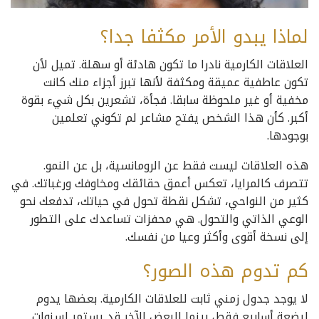
لماذا يبدو الأمر مكثفا جدا؟
العلاقات الكارمية نادرا ما تكون هادئة أو سهلة. تميل لأن
تكون عاطفية عميقة ومكثفة لأنها تبرز أجزاء منك كانت
مخفية أو غير ملحوظة سابقا. فجأة، تشعرين بكل شيء بقوة
أكبر. كأن هذا الشخص يفتح مشاعر لم تكوني تعلمين
بوجودها.
هذه العلاقات ليست فقط عن الرومانسية، بل عن النمو.
تتصرف كالمرايا، تعكس أعمق حقائقك ومخاوفك ورغباتك. في
كثير من النواحي، تشكل نقطة تحول في حياتك، تدفعك نحو
الوعي الذاتي والتحول. هي محفزات تساعدك على التطور
إلى نسخة أقوى وأكثر وعيا من نفسك.
كم تدوم هذه الصور؟
لا يوجد جدول زمني ثابت للعلاقات الكارمية. بعضها يدوم
لبضعة أسابيع فقط، بينما البعض الآخر قد يستمر لسنوات.