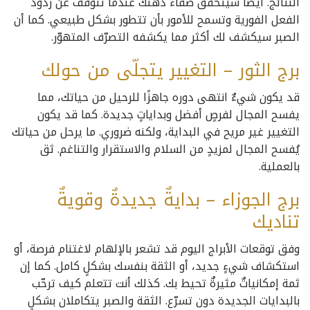
النتائج. أيضًا سيتحقق صفاء ذهنك عندما تتوقف عن ردود
الفعل الفورية وتسمح للأمور بأن تتطور بشكل طبيعي. كما أن
الصبر سيكشف لك أكثر مما يكشفه التصرّف المتهوّر.
برج الثور – التغيير يتجلّى من حولك
قد يكون شيءٌ انتهى دوره جاهزًا للرحيل من حياتك، مما
يفسح المجال لفرصٍ أفضل وبداياتٍ جديدة. كما قد يكون
التغيير غير مريح في البداية، ولكنه ضروري. ما يرحل من حياتك
يُفسح المجال لمزيدٍ من السلام والاستقرار والتناغم. ثق
بالعملية.
برج الجوزاء – بدايةٌ جديدةٌ وقويةٌ
تناديك
وفق توقعات الأبراج اليوم قد تشعر بالإلهام لاغتنام فرصة، أو
استكشاف شيءٍ جديد، أو الثقة بنفسك بشكلٍ كامل. كما إن
ثمة إمكانياتٌ مثيرةٌ تحيط بك. كذلك أنت تتعلم كيف ترحّب
بالبدايات الجديدة دون تسرّع. الثقة والصبر يتكاملان بشكلٍ