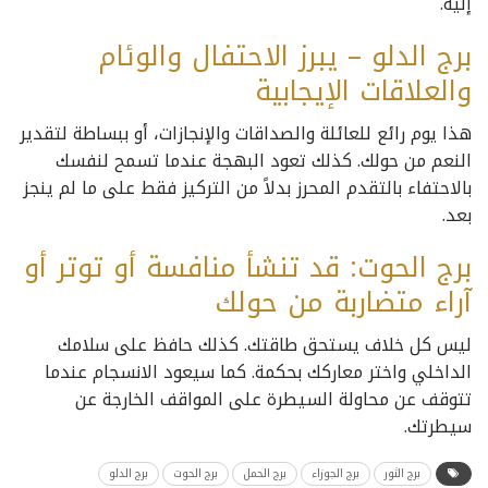
إليه.
برج الدلو – يبرز الاحتفال والوئام
والعلاقات الإيجابية
هذا يوم رائع للعائلة والصداقات والإنجازات، أو ببساطة لتقدير
النعم من حولك. كذلك تعود البهجة عندما تسمح لنفسك
بالاحتفاء بالتقدم المحرز بدلاً من التركيز فقط على ما لم ينجز
بعد.
برج الحوت: قد تنشأ منافسة أو توتر أو
آراء متضاربة من حولك
ليس كل خلاف يستحق طاقتك. كذلك حافظ على سلامك
الداخلي واختر معاركك بحكمة. كما سيعود الانسجام عندما
تتوقف عن محاولة السيطرة على المواقف الخارجة عن
سيطرتك.
برج الثور
برج الجوزاء
برج الحمل
برج الحوت
برج الدلو