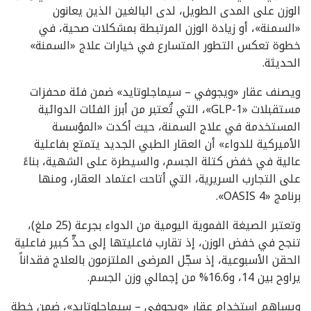
الوزن على المدى الطويل، لدى البالغين الذين يعانون
«السمنة»، أو زيادة الوزن المرتبطة بمشكلات صحية، في
خطوة تعكس التطور المتسارع في خيارات علاج «السمنة»
الحديثة.
ويصنف عقار «ويجوفي – سيماجلوتايد» ضمن فئة محفزات
مستقبلات «GLP-1»، التي تُعتبر من أبرز الفئات الدوائية
المستخدمة في علاج السمنة، حيث أكدت «المؤسسة
الأميركية للدواء» أن العقار الطبي الجديد يتمتع بفاعلية
عالية في خفض كتلة الجسم، والسيطرة على الشهية، بناءً
على التجارب السريرية، التي أتاحت اعتماد العقار، ومنها
برنامج «OASIS 4».
وتعتبر الصيغة الفموية اليومية من الدواء بجرعة (25 ملغ)،
تنجح في خفض الوزن، إذ تقارب فاعليتها إلى حدٍّ كبير فاعلية
الحقن الأسبوعية، إذ سجّل المرضى الملتزمون بالعلاج فقداناً
يراوح بين 14، و16.6% من إجمالي وزن الجسم.
ويساهم استخدام عقار «ويجوفي – سيماجلوتايد»، ضمن خطة