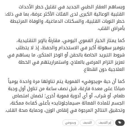
ويساهم العقار الطبي الجديد في تقليل خطر الأحداث
القلبية الوعائية الكبرى لدى الفئات الأكثر عرضة، بما في ذلك:
خطر النوبات القلبية، والسكتات الدماغية، والوفاة المرتبطة
بأمراض القلب.
كما يمتاز الخيار الفموي اليومي، مقارنةً بالإبر التقليدية،
بتوفير سهولة أكبر في الاستخدام والحفظ، إذ لا يتطلب
شروط التبريد الخاصة بالحقن أو الوخز المتكرر، ما يساهم في
تعزيز التزام المرضى بالعلاج، واستمراريتهم في الخطة
العلاجية دون انقطاع.
كما أن حبة «ويجوفي» الفموية يتم تناولها مرة واحدة يومياً
صباحًا على معدة فارغة، قبل نصف ساعة من تناول أول وجبة
طعام، أو شراب، أو أي أدوية فموية أخرى؛ لضمان امتصاص
الجسم للمادة الفعالة «سيماجلوتايد» بأعلى كفاءة ممكنة،
وتحقيق النتائج المرجوة في إنقاص الوزن، وحماية صحة القلب.
إبر التنحيف
التنحيف
ويجوفي