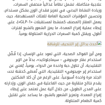
علاجية متكاملة، تشمل: نظاماً غذائياً منخفض السعرات،
وزيادة النشاط البدني، في تعزيز فقدان الوزن بشكل مستدام،
وتحسين المؤشرات الصحية العامة للفئات المستهدفة، حيث
يعمل العقار (المصنف كمنشط لمستقبلات «GLP-1»)، على
إبطاء عملية إفراغ المعدة، ما يعزز الشعور بالشبع لفترات
أطول، ويقلل كمية السعرات الحرارية المتناولة يومياً.
ومن أبرز الفوائد الصحية، التي تعود على الإنسان، إذا فُضّل
استخدام عقار «ويجوفي – سيماجلوتايد»، بدلاً من الإبر
التقليدية، أن تناول حبة واحدة من الدواء، يومياً، يُغني عن
استخدام إبر «ويجوفي» التقليدية، التي تُعطى كحقنة تحت
الجلد مرة واحدة أسبوعياً، على الرغم من أن كلا الشكلين
يقدم نتائج متقاربة من حيث الفاعلية في خفض الوزن، وإدارته
على المدى الطويل، من خلال آلية عمل تعتمد على إبطاء
إفراغ المعدة، وتعزيز الشعور بالشبع، ما يساعد على تقليل
كمية الطعام المتناولة.