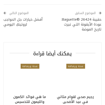
الموضوع السابق
الموضوع التالي
حقيبة Baguette® 26424:
أفضل خيارات جل الحواجب
عودة الأيقونة التي غيرت
لروتينكِ اليومي
تاريخ الموضة
يمكنك أيضا قراءة
صحة ورشاقة
صحة ورشاقة
رجيم صحي لقوام مثالي
ما هي فوائد الكمون
في عيد الأضحى
والليمون للتخسيس