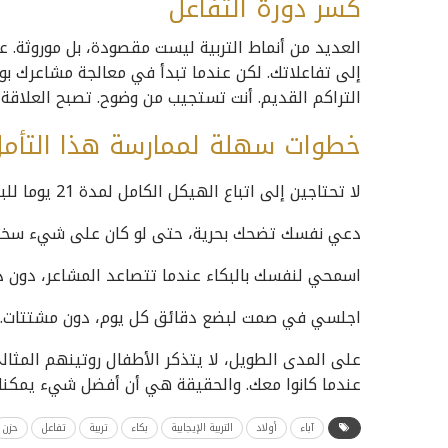
كسر دورة التفاعل
العديد من أنماط التربية ليست مقصودة، بل موروثة. عن
إلى تفاعلاتك. لكن عندما تبدأ في معالجة مشاعرك بوع
التراكم القديم. أنت تستجيب من وضوح. تصبح العلاقة مع
خطوات سهلة لممارسة هذا التأمل
لا تحتاجين إلى اتباع الهيكل الكامل لمدة 21 يوما للبدء. ابدئي لما تقدرين عليه.
دعي نفسك تضحك بحرية، حتى لو كان على شيء سخي
اسمحي لنفسك بالبكاء عندما تتصاعد المشاعر، دون د
اجلسي في صمت لبضع دقائق كل يوم، دون مشتتات.
على المدى الطويل، لا يتذكر الأطفال روتينهم المثالي
عندما كانوا معك. والحقيقة هي أن أفضل شيء يمكنك
آباء
أولاد
التربية الإيجابية
بكاء
تربية
تفاعل
حزن