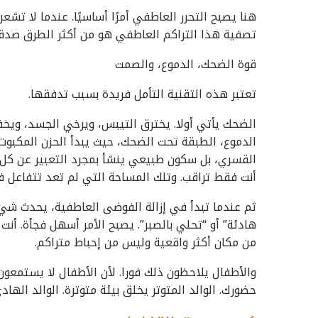
هنا يصبح التحرر العاطفي أمرًا أساسيًا. عندما لا تشعر 
تصفية هذا التراكم العاطفي هو من أكثر الطرق صد
قوة الضحك، الدموع، والصمت
تعتبر هذه التقنية التأمل فريدة بسبب تدفقها.
الضحك يأتي أولا. يخترق التيبس، ويرخي الجسد، ويخف
الدموع، الطبقة تحت الضحك، حيث يبدأ الحزن المكبوت
القسري، بل سكون طبيعي ينشأ بمجرد التعبير عن كل 
أنت فقط تراقب. وتلك المساحة التي لم تعد تتفاعل 
ثم عندما تبدأ في إزالة الفوضى العاطفية، يحدث شيء
هادئة” أو “تحلي بالصبر”. يصبح الأمر أسهل فجأة. أنت 
من مكان أكثر واقعية وليس من إحباط متراكم.
والأطفال يلاحظون ذلك فورا. لأن الأطفال لا يستمعون
حضورك. الوالد المتوتر يخلق بيئة متوترة. الوالد الهادئ