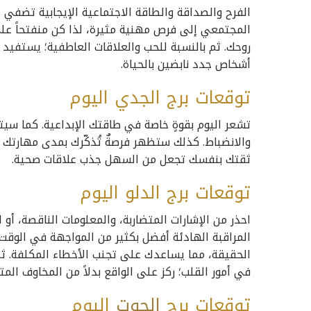
الفرح والصداقة والطاقة الاجتماعية الإيجابية تضفي ع
المجتمعي إلى فرص مهنية مثيرة، لذا كن منفتحاً عل
روحك. ثم بالنسبة للحب والعلاقات العاطفية؛ يستفيد 
أشخاص جدد نابضين بالحياة.
توقعات برج الجدي اليوم
تشعر اليوم بقوةٍ خاصة في طاقتك الإبداعية. كما سيت
والانضباط. كذلك ستظهر فرصةٌ تُذكّرك بمدى مهارتك و
ثقتك بنفسك تجعل من السهل جذب علاقات صحية.
توقعات برج الدلو اليوم
احذر من الإشارات المتضاربة، والمعلومات الناقصة، أو ال
المراقبة الهادئة أفضل بكثير من المواجهة في الوقت
الحقيقة، مما يساعدك على تجنب الأخطاء المكلفة. ثم 
في أمور القلب؛ ركز على الواقع بدلاً من المخاوف المتخ
توقعات برج
الحوت
اليوم