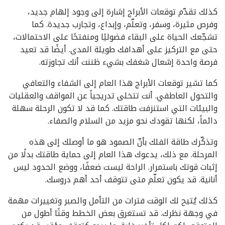
كذلك تقدّم توقعات الأبراج إشارة إلى وجود إلهام جديد،
وفرص مثيرة، وسفر، وتعلّم، وإبداع، وتجارب جديدة. كما
تشجّعك الحياة على البقاء فضوليًا ومنفتحًا على الاحتمالات،
حتى مع التركيز على أهدافك طويلة المدى. أيضًا قد تعيد
فرصة واحدة إشعال شغفك بشيء ظننت أنك تجاوزته.
كما تشير توقعات الأبراج هذا العام إلى الشفاء والتعافي
والتحول العاطفي. أنت تتخلى تدريجياً عن المواقف والعقليات
والبيئات التي استنزفت طاقتك. كما قد لا تكون الرحلة سهلة
دائماً، لكنها تقودك نحو مزيد من السلام والصفاء.
وتذكّرك طاقة الفلك بأنّ الصمود هو ما أوصلك إلى هذه
المرحلة. مع ذلك، يدعوك هذا العام إلى حماية طاقتك بدلًا من
إثبات قوتك باستمرار. الراحة ليست ضعفًا، ووضع الحدود ليس
أنانية. قد يكون تعلّم متى تتوقف أحد أهم دروسك.
كذلك يُتيح لك الوقت فترات من التأمل والصبر وتغييرات مهمة
في وجهة نظرك. قد تستغرق بعض الخطط وقتًا أطول من