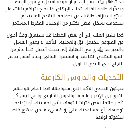
قد تظهر بيئة عمل أو دور أو فرصة أفضل مع مرور الوقت.
وتذكّرك طاقة الفلك بتجنب الإرهاق. فالنجاح يتراكم بثبات، ولن
يسرّع استنزاف طاقتك من تحقيقه. التقدم المستدام
سيخدمك بشكل أفضل بكثير من الإجهاد المفرط المستمر.
كما يشير الفلك إلى أن بعض الخطط قد تستغرق وقتًا أطول
من المتوقع لتكتمل. ثق بالعملية. التأخير لا يعني الفشل،
والصبر قد يؤدي في النهاية إلى نتيجة أفضل. هذا عامٌ من
النمو المهني الهادف، والاستقرار المالي، وبناء أسس تدعم
النجاح على المدى الطويل.
التحديات والدروس الكارمية
سيكون التحدي الأكبر الذي ستواجهه هذا العام هو فهم
الفرق بين الإصرار والقوة. والدرس الكارمي واضح: ليس كل
تأخير عائقاً. بعض فترات التوقف تأتي لحمايتك، أو لإعادة
توجيهك، أو لمساعدتك على رؤية شيء ما من منظور كنت
ستفوته لولاها.