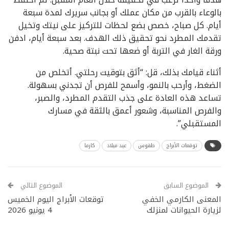
بالوعاء بالقرب من مكان عملك أو بجانب سريرك لمدة سبعة
أيام. كل صباح، خصص بضع لحظات للتركيز على نيتك وتخيل
تقدمك المطرد نحو تحقيق ذلك الهدف. بعد سبعة أيام، ادفن
ورقة الغار في التربة أو ضعها تحت نبتة صحية.
أثناء قيامك بذلك، قل: “أثق بتوقيت رحلتي. أتخلص من
الضغط، وأرحب بالنمو، وأسمح للفرص أن تجدني بسهولة.
تساعد هذه العادة على جذب التقدم المطرد، والصبر،
والفرص المناسبة، وشعور أعمق بالثقة في مسارك
المستقبلي”.
توقعات الأبراج
طقوس
عيد ميلاد
كارما
الموضوع السابق
الموضوع التالي
المعنى الكارمي الخفي
توقعات الأبراج اليوم الخميس
لزيارة الحيوانات لمنزلك
4 يونيو 2026