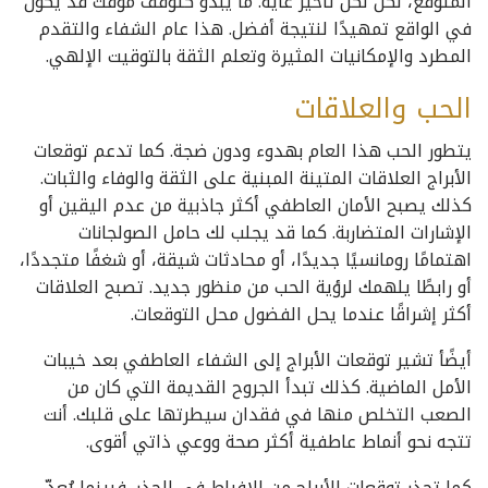
المتوقع، لكن لكل تأخير غاية. ما يبدو كتوقف مؤقت قد يكون
في الواقع تمهيدًا لنتيجة أفضل. هذا عام الشفاء والتقدم
المطرد والإمكانيات المثيرة وتعلم الثقة بالتوقيت الإلهي.
الحب والعلاقات
يتطور الحب هذا العام بهدوء ودون ضجة. كما تدعم توقعات
الأبراج العلاقات المتينة المبنية على الثقة والوفاء والثبات.
كذلك يصبح الأمان العاطفي أكثر جاذبية من عدم اليقين أو
الإشارات المتضاربة. كما قد يجلب لك حامل الصولجانات
اهتمامًا رومانسيًا جديدًا، أو محادثات شيقة، أو شغفًا متجددًا،
أو رابطًا يلهمك لرؤية الحب من منظور جديد. تصبح العلاقات
أكثر إشراقًا عندما يحل الفضول محل التوقعات.
أيضًأ تشير توقعات الأبراج إلى الشفاء العاطفي بعد خيبات
الأمل الماضية. كذلك تبدأ الجروح القديمة التي كان من
الصعب التخلص منها في فقدان سيطرتها على قلبك. أنت
تتجه نحو أنماط عاطفية أكثر صحة ووعي ذاتي أقوى.
كما تحذر توقعات الأبراج من الإفراط في الحذر. فبينما يُعدّ