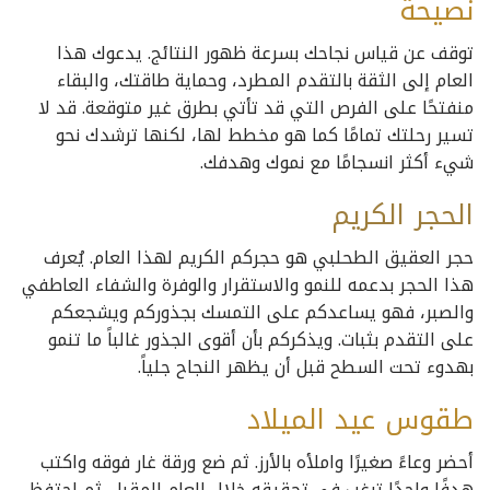
نصيحة
توقف عن قياس نجاحك بسرعة ظهور النتائج. يدعوك هذا
العام إلى الثقة بالتقدم المطرد، وحماية طاقتك، والبقاء
منفتحًا على الفرص التي قد تأتي بطرق غير متوقعة. قد لا
تسير رحلتك تمامًا كما هو مخطط لها، لكنها ترشدك نحو
شيء أكثر انسجامًا مع نموك وهدفك.
الحجر
الكريم
حجر العقيق الطحلبي هو حجركم الكريم لهذا العام. يُعرف
هذا الحجر بدعمه للنمو والاستقرار والوفرة والشفاء العاطفي
والصبر، فهو يساعدكم على التمسك بجذوركم ويشجعكم
على التقدم بثبات. ويذكركم بأن أقوى الجذور غالباً ما تنمو
بهدوء تحت السطح قبل أن يظهر النجاح جلياً.
طقوس عيد الميلاد
أحضر وعاءً صغيرًا واملأه بالأرز. ثم ضع ورقة غار فوقه واكتب
هدفًا واحدًا ترغب في تحقيقه خلال العام المقبل. ثم احتفظ