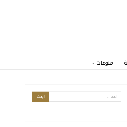
ة
منوعات