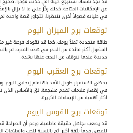
قد تجد نفسك تسترجع خيبة أملٍ حدثت مؤخراً. صحيحٌ 
عن الإمكانيات المتاحة. كذلك ركّز على ما لا يزال بالإ
في طياته فصولاً أخرى تنتظرنا، تتجاوز قصة واحدة لم
توقعات برج الميزان اليوم
طاقة متجددة تملأ يومك. كما قد تقودك فرصة غير مت
الفضول أكثر فائدة من الحذر في هذه الفترة. ثم بال
جديدة عندما تتوقف عن البحث عنها بشدة.
توقعات برج العقرب اليوم
يحظى الاستقرار طويل الأمد باهتمام إيجابي اليوم. وب
في إظهار علامات تقدم مشجعة. ثق بالأساس الذي تبنيه
أكثر أهمية من الإيماءات الكبيرة.
توقعات برج القوس اليوم
قد يصعب تجاهل حقيقة عاطفية. ورغم أن الصراحة قد تبد
للمضي قدماً بثقة أكبر. ثم بالنسبة للحب والعلاقات 