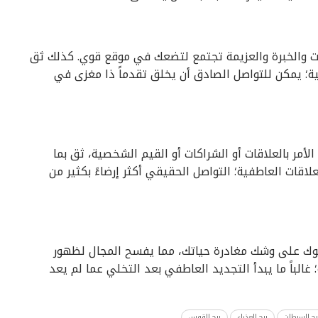
ت والخبرة والعزيمة تجتمع لتضعك في موقع قوي. كذلك ثق
فية؛ يمكن للتواصل الصادق أن يخلق تقدماً ذا مغزى في
أمر بالعلاقات أو الشراكات أو القيم الشخصية، ثق بما
علاقات العاطفية؛ التواصل الحقيقي أكثر إرضاءً بكثير من
وك على وشك مغادرة حياتك، مما يفسح المجال لظهور
غالباً ما يبدأ التجديد العاطفي بعد التخلي عما لم يعد
رج السرطان
برج العذراء
برج القوس