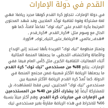
القدم في دولة الإمارات
في دولة الإمارات، تتجاوز كرة القدم كونها مجرد رياضة؛ فهي
لغة مشتركة وقوة ثقافية توحّد الملايين. وقد شهد المحتوى
المرتبط بكرة القدم على “تيك توك” تفاعلاً لافتاً، كما هو
الحال مع وسوم مثل: #كرة_القدم, #كرة_قدم ,
#هدف_عالمي, #الرياضة_على_التيك_توك, #كورة.
وتمتاز منظومة “تيك توك” الفريدة بأنها تستند إلى الإبداع
والأصالة والاكتشاف اللحظي، ما يجعلها المنصة المثالية
أثناء الفعاليات الثقافية الكبرى مثل كأس العام فيفا. ففي
الإمارات، يتابع
88%
من مستخدمي “تيك توك” كرة القدم
،
ما يجعلها الرياضة الأكثر شعبية ضمن مجتمع المنصة في
الدولة. كما تُعدّ كرة القدم الرياضة الأكثر شعبية بين
مستخدمي “تيك توك” المحليين، ليس فقط للمشاهدة، بل
للمشاركة أيضاً.
إذ يشارك أكثر من 40% من المستخدمين
في الإمارات في مباريات كرة القدم
، وهم أكثر ميلاً بنسبة
66% للانخراط في هذه الرياضة مقارنةً بغير مستخدمي تيك