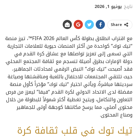
تاريخ
يونيو 1, 2026
Share
مع اقتراب انطلاق بطولة كأس العالم FIFA 2026™، تبرز منصة
“تيك توك” كواحدة من أكثر المنصات حيوية للعلامات التجارية
التي تسعى إلى تعزيز تواصلها مع عشاق كرة القدم في
دولة الإمارات بطرق أصيلة تنسجم مع ثقافة المجتمع المحلي.
فقد أصبحت “تيك توك” النبض الرقمي لمحادثات الجماهير،
حيث تلتقي المجتمعات للاحتفال باللعبة ومناقشتها وصياغة
سرديتها مباشرةً. ويأتي اختيار “تيك توك” مؤخراً كأول منصة
مفضلة لدى الاتحاد الدولي لكرة القدم “فيفا” ليعزز من فرص
التعاون والتكامل، ويتيح تغطية أكثر شمولاً للبطولة من خلال
محتوى أصلي، مما يرسخ مكانتها كوجهة أولى للجماهير
وصناع المحتوى.
تيك توك في قلب ثقافة كرة