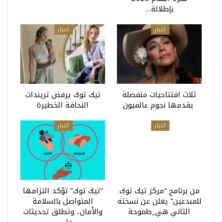
بإطلالة…
أخبار
أخبار
ثلاث افتتاحيات منفصلة
تيك توك يرفض تريندات
يقدمها نجوم عالميون
النحافة الخطيرة
أخبار
أخبار
من برنامج “مركز تيك توك
“تيك توك” تؤكد التزامها
للمبدعين” يعلن عن نسخته
المتواصل بالسلامة
الثاني هي_طموحة
والأمان.. وتطلق تحديثات
على…