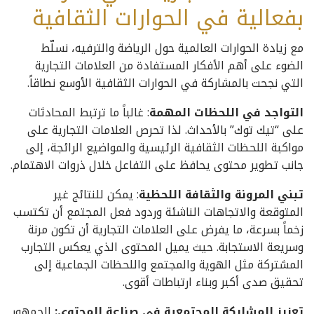
بفعالية في الحوارات الثقافية
مع زيادة الحوارات العالمية حول الرياضة والترفيه، نسلّط
الضوء على أهم الأفكار المستفادة من العلامات التجارية
التي نجحت بالمشاركة في الحوارات الثقافية الأوسع نطاقاً.
التواجد في اللحظات المهمة
: غالباً ما ترتبط المحادثات
على “تيك توك” بالأحداث. لذا تحرص العلامات التجارية على
مواكبة اللحظات الثقافية الرئيسية والمواضيع الرائجة، إلى
جانب تطوير محتوى يحافظ على التفاعل خلال ذروات الاهتمام.
تبني المرونة والثقافة اللحظية
: يمكن للنتائج غير
المتوقعة والاتجاهات الناشئة وردود فعل المجتمع أن تكتسب
زخماً بسرعة، ما يفرض على العلامات التجارية أن تكون مرنة
وسريعة الاستجابة. حيث يميل المحتوى الذي يعكس التجارب
المشتركة مثل الهوية والمجتمع واللحظات الجماعية إلى
تحقيق صدى أكبر وبناء ارتباطات أقوى.
تعزيز المشاركة المجتمعية في صناعة المحتوى
:
الجمهور