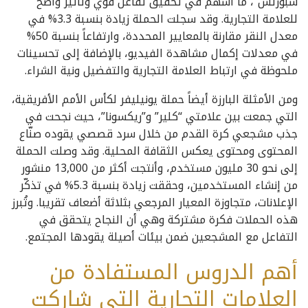
سبورتس”، ما أسهم في تحقيق تفاعل قوي وتأثير واضح
للعلامة التجارية. وقد سجلت الحملة زيادة بنسبة 3.3% في
معدل النقر مقارنة بالمعايير المحددة، وارتفاعاً بنسبة 50%
في معدلات إكمال مشاهدة الفيديو، بالإضافة إلى تحسينات
ملحوظة في ارتباط العلامة التجارية والتفضيل ونية الشراء.
ومن الأمثلة البارزة أيضاً حملة يونيليفر لكأس الأمم الأفريقية،
التي جمعت بين علامتي “كلير” و”ريكسونا”، حيث نجحت في
جذب مشجعي كرة القدم من خلال سرد قصصي يقوده صنّاع
المحتوى ومحتوى يعكس الثقافة المحلية. وقد وصلت الحملة
إلى نحو 30 مليون مستخدم، وأنتجت أكثر من 13,000 منشور
من إنشاء المستخدمين، وحققت زيادة بنسبة 5.3% في تذكّر
الإعلانات، متجاوزة المعيار المرجعي بثلاثة أضعاف تقريبا. وتُبرز
هذه الحملات فكرة مشتركة وهي أن النجاح يتحقق في
التفاعل مع المشجعين ضمن بيئات أصيلة يقودها المجتمع.
أهم الدروس المستفادة من
العلامات التجارية التي شاركت